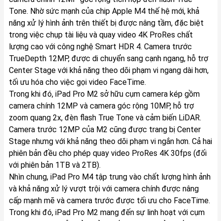
Tone. Nhờ sức mạnh của chip Apple M4 thế hệ mới, khả
năng xử lý hình ảnh trên thiết bị được nâng tầm, đặc biệt
trong việc chụp tài liệu và quay video 4K ProRes chất
lượng cao với công nghệ Smart HDR 4. Camera trước
TrueDepth 12MP, được di chuyển sang cạnh ngang, hỗ trợ
Center Stage với khả năng theo dõi phạm vi ngang dài hơn,
tối ưu hóa cho việc gọi video FaceTime.
Trong khi đó, iPad Pro M2 sở hữu cụm camera kép gồm
camera chính 12MP và camera góc rộng 10MP, hỗ trợ
zoom quang 2x, đèn flash True Tone và cảm biến LiDAR.
Camera trước 12MP của M2 cũng được trang bị Center
Stage nhưng với khả năng theo dõi phạm vi ngắn hơn. Cả hai
phiên bản đều cho phép quay video ProRes 4K 30fps (đối
với phiên bản 1TB và 2TB).
Nhìn chung, iPad Pro M4 tập trung vào chất lượng hình ảnh
và khả năng xử lý vượt trội với camera chính được nâng
cấp mạnh mẽ và camera trước được tối ưu cho FaceTime.
Trong khi đó, iPad Pro M2 mang đến sự linh hoạt với cụm