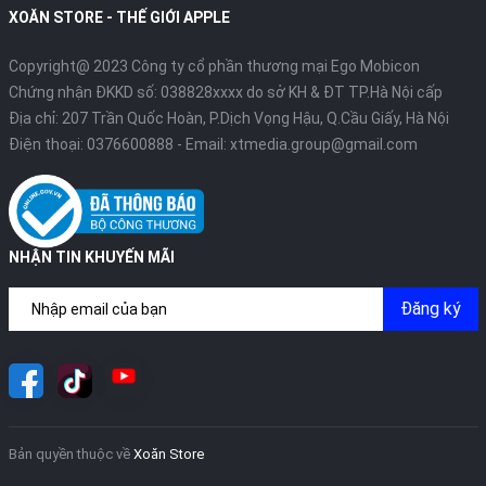
XOĂN STORE - THẾ GIỚI APPLE
Copyright@ 2023 Công ty cổ phần thương mại Ego Mobicon
Chứng nhận ĐKKD số: 038828xxxx do sở KH & ĐT TP.Hà Nội cấp
Địa chỉ: 207 Trần Quốc Hoàn, P.Dịch Vọng Hậu, Q.Cầu Giấy, Hà Nội
Điện thoại:
0376600888
- Email:
xtmedia.group@gmail.com
NHẬN TIN KHUYẾN MÃI
Đăng ký
Bản quyền thuộc về
Xoăn Store