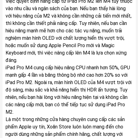
Việc quyết định nâng cấp từ iPad Pro M2 lên M4 tùy thuộc
vào nhu cầu và ngân sách của bạn. Nếu bạn thấy hài lòng
với hiệu năng của M2 và không cần những cải tiến mới nhất,
thì không cần thiết phải nâng cấp. Tuy nhiên, nếu bạn cần
hiệu năng mạnh mẽ hơn cho các tác vụ nặng, muốn trải
nghiệm màn hình OLED với chất lượng hiển thị vượt trội,
hoặc muốn sử dụng Apple Pencil Pro mới và Magic
Keyboard mới, thì việc nâng cấp lên M4 là lựa chọn xứng
đáng.
iPad Pro M4 cung cấp hiệu năng CPU nhanh hơn 50%, GPU
mạnh gấp 4 lần và băng thông bộ nhớ cao hơn 20% so với
iPad Pro M2. Ngoài ra, màn hình OLED của M4 vượt trội với
độ sáng, màu sắc và khả năng hiển thị HDR ấn tượng. Tuy
nhiên, nếu bạn hài lòng với hiệu năng hiện tại và không cần
các nâng cấp mới, bạn có thể tiếp tục sử dụng iPad Pro
M2.
Là một trong những cửa hàng chuyên cung cấp các sản
phẩm Apple uy tín, Xoăn Store luôn luôn mang đến cho
người dùng những sản phẩm chính hãng, chất lượng với