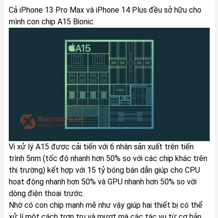
Cả iPhone 13 Pro Max và iPhone 14 Plus đều sở hữu cho
mình con chip A15 Bionic.
Vi xử lý A15 được cải tiến với 6 nhân sản xuất trên tiến
trình 5nm (tốc độ nhanh hơn 50% so với các chip khác trên
thị trường) kết hợp với 15 tỷ bóng bán dẫn giúp cho CPU
hoạt động nhanh hơn 50% và GPU nhanh hơn 50% so với
dòng điện thoại trước.
Nhờ có con chip mạnh mẽ như vậy giúp hai thiết bị có thể
xử lí một cách trơn tru và mượt mà các tác vụ từ cơ bản