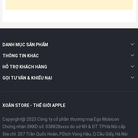
DANH MỤC SẢN PHẨM
THÔNG TIN KHÁC
HỖ TRỢ KHÁCH HÀNG
GỌI TƯ VẤN & KHIẾU NẠI
XOĂN STORE - THẾ GIỚI APPLE
Copyright@ 2023 Công ty cổ phần thương mại Ego Mobicon
Chứng nhận ĐKKD số: 038828xxxx do sở KH & ĐT TP.Hà Nội cấp
Địa chỉ: 207 Trần Quốc Hoàn, P.Dịch Vọng Hậu, Q.Cầu Giấy, Hà Nội