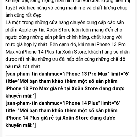
kế hiện đại, sang trọng, màn hình lớn với chất lượng hiển thị
tuyệt vời, hiệu năng vô cùng mạnh mẽ và chất lượng chụp
ảnh cũng rất đẹp.
Là một trong những cửa hàng chuyên cung cấp các sản
phẩm Apple uy tín, Xoăn Store luôn luôn mang đến cho
người dùng những sản phẩm chính hãng, chất lượng với
mức giá hợp lý nhất. Bên cạnh đó, khi mua iPhone 13 Pro
Max và iPhone 14 Plus tại Xoăn Store, khách hàng sẽ nhận
được rất nhiều những ưu đãi hấp dẫn cùng những chế độ
hậu mãi tốt nhất.
[san-pham-tin danhmuc="iPhone 13 Pro Max" limit="6"
title="Mời bạn tham khảo thêm một số sản phẩm
iPhone 13 Pro Max giá rẻ tại Xoăn Store đang được
khuyến mãi:"]
[san-pham-tin danhmuc="iPhone 14 Plus" limit="6"
title="Mời bạn tham khảo thêm một số sản phẩm
iPhone 14 Plus giá rẻ tại Xoăn Store đang được
khuyến mãi:"]