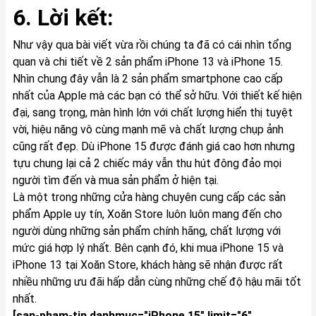
6. Lời kết:
Như vậy qua bài viết vừa rồi chúng ta đã có cái nhìn tổng
quan và chi tiết về 2 sản phẩm iPhone 13 và iPhone 15.
Nhìn chung đây vẫn là 2 sản phẩm smartphone cao cấp
nhất của Apple mà các bạn có thể sở hữu. Với thiết kế hiện
đại, sang trọng, màn hình lớn với chất lượng hiển thị tuyệt
vời, hiệu năng vô cùng mạnh mẽ và chất lượng chụp ảnh
cũng rất đẹp. Dù iPhone 15 được đánh giá cao hơn nhưng
tựu chung lại cả 2 chiếc máy vẫn thu hút đông đảo mọi
người tìm đến và mua sản phẩm ở hiện tại.
Là một trong những cửa hàng chuyên cung cấp các sản
phẩm Apple uy tín, Xoăn Store luôn luôn mang đến cho
người dùng những sản phẩm chính hãng, chất lượng với
mức giá hợp lý nhất. Bên cạnh đó, khi mua iPhone 15 và
iPhone 13 tại Xoăn Store, khách hàng sẽ nhận được rất
nhiều những ưu đãi hấp dẫn cùng những chế độ hậu mãi tốt
nhất.
[san-pham-tin danhmuc="iPhone 15" limit="6"