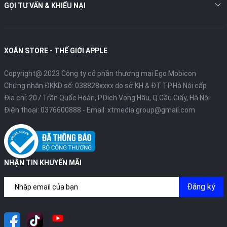
GỌI TƯ VẤN & KHIẾU NẠI
XOĂN STORE - THẾ GIỚI APPLE
Copyright@ 2023 Công ty cổ phần thương mại Ego Mobicon
Chứng nhận ĐKKD số: 038828xxxx do sở KH & ĐT TP.Hà Nội cấp
Địa chỉ: 207 Trần Quốc Hoàn, P.Dịch Vọng Hậu, Q.Cầu Giấy, Hà Nội
Điện thoại:
0376600888
- Email:
xtmedia.group@gmail.com
NHẬN TIN KHUYẾN MÃI
Đăng ký