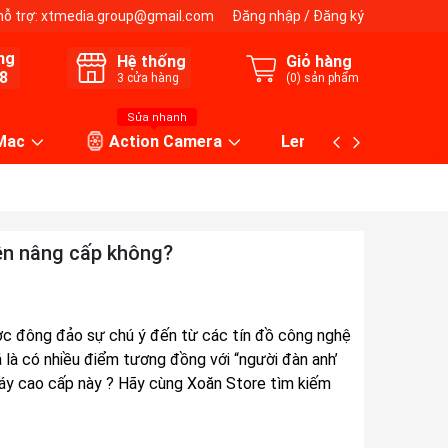
hỗ trợ:
xtmedia.group@gmail.com
Đăng nhập
/
Đăng ký
ng
Hệ thống
Giỏ hàng
8
3
cửa hàng
(
0
) sản phẩm
Sửa nhanh
 Mac
Action Camera
Lens máy ảnh
ên nâng cấp không?
ợc đông đảo sự chú ý đến từ các tín đồ công nghệ
 là có nhiều điểm tương đồng với “người đàn anh’
máy cao cấp này ? Hãy cùng Xoăn Store tìm kiếm