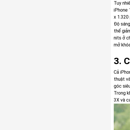
Tuy nhi
iPhone 
x 1.320 
Độ sáng
thể giả
nits ở 
mở khóa
3. 
Cả iPho
thuật v
góc siê
Trong k
3X và c