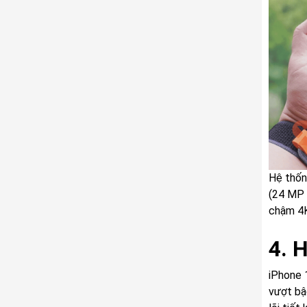
Hệ thốn
(24 MP 
chậm 4K
4. 
iPhone 
vượt bậc