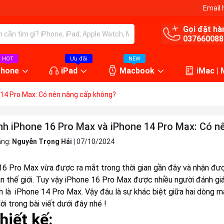
Email 
Gọi đặt hà
037660088
HOT
Ưu đãi
NEW
Phone
iPad
Macbook
iMac |
 14 Pro Max: Có nên nâng cấp không?
nh iPhone 16 Pro Max và iPhone 14 Pro Max: Có n
ăng:
Nguyễn Trọng Hải
|
07/10/2024
16 Pro Max vừa được ra mắt trong thời gian gần đây và nhận đư
àn thế giới. Tuy vậy iPhone 16 Pro Max được nhiều người đánh giá
h là iPhone 14 Pro Max. Vậy đâu là sự khác biệt giữa hai dòng 
lời trong bài viết dưới đây nhé !
hiết kế: