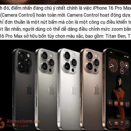
h đó, điểm nhấn đáng chú ý nhất chính là việc iPhone 16 Pro Ma
(Camera Control) hoàn toàn mới. Camera Control hoạt động dựa t
hỉ đơn thuần là một nút bấm mà còn là một công cụ điều khiển t
t lần nhấn, người dùng có thể dễ dàng điều chỉnh mức zoom bằng
16 Pro Max sở hữu bốn tùy chọn màu sắc, bao gồm: Titan Đen, Ti