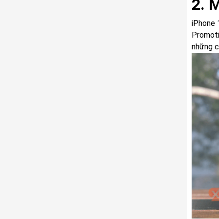
2. 
iPhone 
Promoti
những c