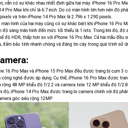
ên, vẫn có sự khác nhau nhất định giữa hai máy. iPhone 16 Pro Ma
14 Pro Max khi chỉ là 6.7 inch. Do có màn hình lớn hơn nên độ ph
pixels và trên iPhone 14 Pro Max là 2.796 x 1.290 pixels.
 màn hình của hai máy cũng có sự khác biệt khi iPhone 16 Pro Ma
m độ sáng màn hình đến mức tối thiểu là 1 nits. Trong khi đó, độ
chế độ HDR, thấp hơn so với iPhone 16 Pro Max. Cả hai mẫu đều 
, đảm bảo tính nhanh chóng và đáng tin cậy trong quá trình sử d
Camera:
ne 16 Pro Max và iPhone 15 Pro Max đều được trang bị cụm 3 c
à công nghệ được áp dụng. Cụ thể, iPhone 16 Pro Max được tran
u rộng 48 MP khẩu độ f/2.2 và camera tele 12 MP khẩu độ f/2.8
hi đó, iPhone 14 Pro Max được trang bị camera chính với độ ph
amera góc siêu rộng 12MP.