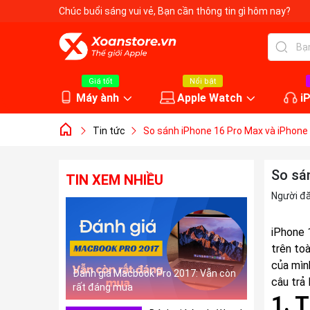
Chúc buổi sáng vui vẻ
, Bạn cần thông tin gì hôm nay?
Giá tốt
Nổi bật
Máy ành
Apple Watch
i
Tin tức
So sánh iPhone 16 Pro Max và iPhone
So sá
TIN XEM NHIỀU
Người đ
iPhone 
trên to
của mìn
Đánh giá Macbook Pro 2017: Vẫn còn
câu trả 
rất đáng mua
1. T