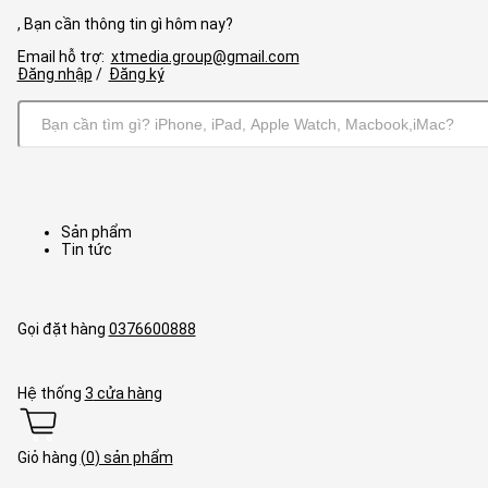
, Bạn cần thông tin gì hôm nay?
Email hỗ trợ:
xtmedia.group@gmail.com
Đăng nhập
/
Đăng ký
Sản phẩm
Tin tức
Gọi đặt hàng
0376600888
Hệ thống
3
cửa hàng
Giỏ hàng
(
0
) sản phẩm