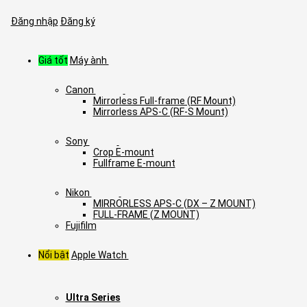
Đăng nhập
Đăng ký
Giá tốt
Máy ành
Canon
Mirrorless Full-frame (RF Mount)
Mirrorless APS-C (RF-S Mount)
Sony
Crop E-mount
Fullframe E-mount
Nikon
MIRRORLESS APS-C (DX – Z MOUNT)
FULL-FRAME (Z MOUNT)
Fujifilm
Nổi bật
Apple Watch
Ultra Series