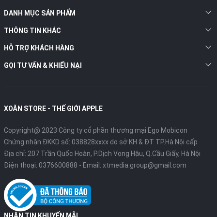
DANH MỤC SẢN PHẨM
THÔNG TIN KHÁC
HỖ TRỢ KHÁCH HÀNG
GỌI TƯ VẤN & KHIẾU NẠI
XOĂN STORE - THẾ GIỚI APPLE
Copyright@ 2023 Công ty cổ phần thương mại Ego Mobicon
Chứng nhận ĐKKD số: 038828xxxx do sở KH & ĐT TP.Hà Nội cấp
Địa chỉ: 207 Trần Quốc Hoàn, P.Dịch Vọng Hậu, Q.Cầu Giấy, Hà Nội
Điện thoại:
0376600888
- Email:
xtmedia.group@gmail.com
NHẬN TIN KHUYẾN MÃI