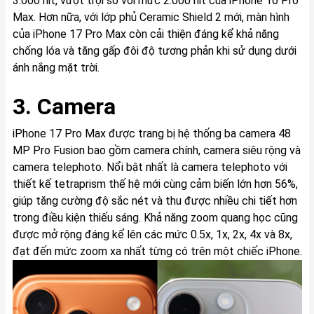
3.000 nit, vượt trội so với mức 2.000 nit của iPhone 16 Pro
Max. Hơn nữa, với lớp phủ Ceramic Shield 2 mới, màn hình
của iPhone 17 Pro Max còn cải thiện đáng kể khả năng
chống lóa và tăng gấp đôi độ tương phản khi sử dụng dưới
ánh nắng mặt trời.
3. Camera
iPhone 17 Pro Max được trang bị hệ thống ba camera 48
MP Pro Fusion bao gồm camera chính, camera siêu rộng và
camera telephoto. Nổi bật nhất là camera telephoto với
thiết kế tetraprism thế hệ mới cùng cảm biến lớn hơn 56%,
giúp tăng cường độ sắc nét và thu được nhiều chi tiết hơn
trong điều kiện thiếu sáng. Khả năng zoom quang học cũng
được mở rộng đáng kể lên các mức 0.5x, 1x, 2x, 4x và 8x,
đạt đến mức zoom xa nhất từng có trên một chiếc iPhone.