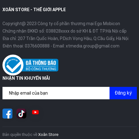
XOĂN STORE - THẾ GIỚI APPLE
Copyright@ 2023 Công ty cổ phần thương mại Ego Mobicon
Chứng nhận ĐKKD số: 038828xxxx do sở KH & ĐT TP.Hà Nội cấp
Địa chỉ: 207 Trần Quốc Hoàn, P.Dịch Vọng Hậu, Q.Cầu Giấy, Hà Nội
Điện thoại:
0376600888
- Email:
xtmedia.group@gmail.com
NHẬN TIN KHUYẾN MÃI
Đăng ký
Bản quyền thuộc về
Xoăn Store