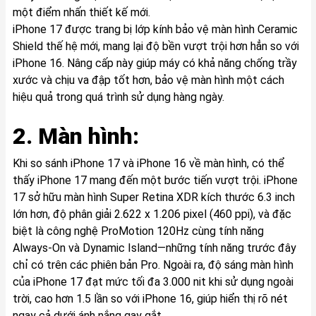
một điểm nhấn thiết kế mới.
iPhone 17 được trang bị lớp kính bảo vệ màn hình Ceramic
Shield thế hệ mới, mang lại độ bền vượt trội hơn hẳn so với
iPhone 16. Nâng cấp này giúp máy có khả năng chống trầy
xước và chịu va đập tốt hơn, bảo vệ màn hình một cách
hiệu quả trong quá trình sử dụng hàng ngày.
2. Màn hình:
Khi so sánh iPhone 17 và iPhone 16 về màn hình, có thể
thấy iPhone 17 mang đến một bước tiến vượt trội. iPhone
17 sở hữu màn hình Super Retina XDR kích thước 6.3 inch
lớn hơn, độ phân giải 2.622 x 1.206 pixel (460 ppi), và đặc
biệt là công nghệ ProMotion 120Hz cùng tính năng
Always-On và Dynamic Island—những tính năng trước đây
chỉ có trên các phiên bản Pro. Ngoài ra, độ sáng màn hình
của iPhone 17 đạt mức tối đa 3.000 nit khi sử dụng ngoài
trời, cao hơn 1.5 lần so với iPhone 16, giúp hiển thị rõ nét
ngay cả dưới ánh nắng gay gắt.