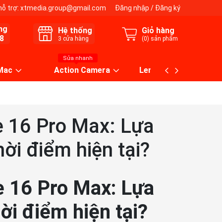
hỗ trợ:
xtmedia.group@gmail.com
Đăng nhập
/
Đăng ký
ng
Hệ thống
Giỏ hàng
8
3
cửa hàng
(
0
) sản phẩm
Sửa nhanh
 Mac
Action Camera
Lens máy ảnh
e 16 Pro Max: Lựa
ời điểm hiện tại?
e 16 Pro Max: Lựa
ời điểm hiện tại?