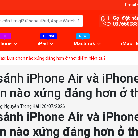
Email 
Gọi đặt hà
037660088
HOT
Ưu đãi
NEW
Phone
iPad
Macbook
iMac |
Max: Lựa chọn nào xứng đáng hơn ở thời điểm hiện tại?
sánh iPhone Air và iPhon
n nào xứng đáng hơn ở th
g:
Nguyễn Trọng Hải
|
26/07/2026
sánh iPhone Air và iPhon
n nào xứng đáng hơn ở th