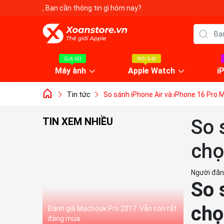
, Bạn cần thông tin gì hôm nay?
Giá tốt
Nổi bật
Máy ành
Apple Watch
i
Tin tức
So sánh iPhone Air và iPhone 16 Pro 
TIN XEM NHIỀU
So 
chọ
Người đăn
So 
chọ
Đánh giá Macbook Pro 2017: Vẫn còn rất
đáng mua