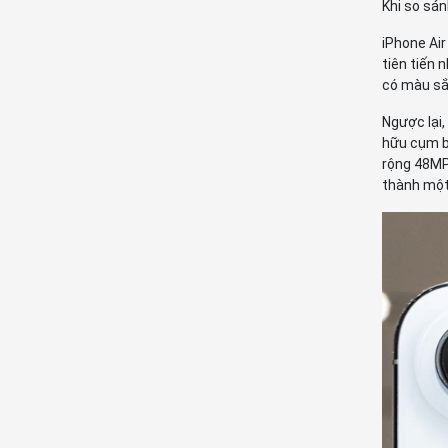
Khi so sán
iPhone Air
tiên tiến
có màu sắc
Ngược lại
hữu cụm b
rộng 48MP.
thành một