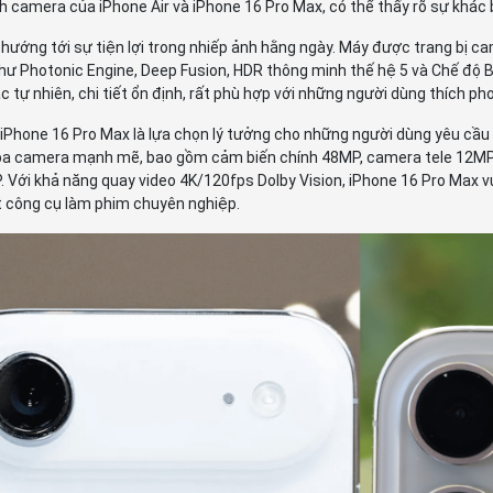
h camera của iPhone Air và iPhone 16 Pro Max, có thể thấy rõ sự khác
 hướng tới sự tiện lợi trong nhiếp ảnh hằng ngày. Máy được trang bị cam
 như Photonic Engine, Deep Fusion, HDR thông minh thế hệ 5 và Chế đ
 tự nhiên, chi tiết ổn định, rất phù hợp với những người dùng thích p
, iPhone 16 Pro Max là lựa chọn lý tưởng cho những người dùng yêu cầ
a camera mạnh mẽ, bao gồm cảm biến chính 48MP, camera tele 12MP 
 Với khả năng quay video 4K/120fps Dolby Vision, iPhone 16 Pro Max vượt
 công cụ làm phim chuyên nghiệp.