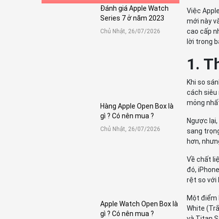
Đánh giá Apple Watch
Việc Appl
Series 7 ở năm 2023
mới này v
cao cấp nh
Chủ Nhật, 26/07/2026
lời trong 
1. T
Khi so sán
cách siêu 
mỏng nhất
Hàng Apple Open Box là
gì ? Có nên mua ?
Ngược lại
Chủ Nhật, 26/07/2026
sang trọng
hơn, nhưng
Về chất li
đó, iPhone
rệt so vớ
Một điểm k
Apple Watch Open Box là
White (Trắ
gì ? Có nên mua ?
và Titan 