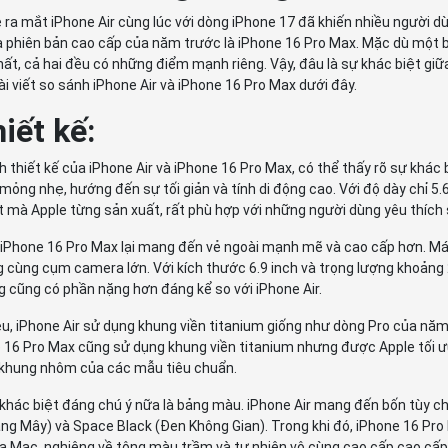
e ra mắt iPhone Air cùng lúc với dòng iPhone 17 đã khiến nhiều người
à phiên bản cao cấp của năm trước là iPhone 16 Pro Max. Mặc dù một 
ất, cả hai đều có những điểm mạnh riêng. Vậy, đâu là sự khác biệt giữ
bài viết so sánh iPhone Air và iPhone 16 Pro Max dưới đây.
hiết kế:
h thiết kế của iPhone Air và iPhone 16 Pro Max, có thể thấy rõ sự khác
mỏng nhẹ, hướng đến sự tối giản và tính di động cao. Với độ dày chỉ 5
 mà Apple từng sản xuất, rất phù hợp với những người dùng yêu thích
, iPhone 16 Pro Max lại mang đến vẻ ngoài mạnh mẽ và cao cấp hơn. Má
 cùng cụm camera lớn. Với kích thước 6.9 inch và trọng lượng khoảng 
 cũng có phần nặng hơn đáng kể so với iPhone Air.
ệu, iPhone Air sử dụng khung viền titanium giống như dòng Pro của năm 
 16 Pro Max cũng sử dụng khung viền titanium nhưng được Apple tối ưu
i khung nhôm của các mẫu tiêu chuẩn.
hác biệt đáng chú ý nữa là bảng màu. iPhone Air mang đến bốn tùy chọn
ng Mây) và Space Black (Đen Không Gian). Trong khi đó, iPhone 16 Pro
Sa Mạc, nghiêng về tông màu trầm và tự nhiên vô cùng cao cấp cao cấp