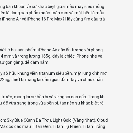
 dùng băn khoăn về sự khác biệt giữa mẫu máy siêu mỏng
bên là dòng sản phẩm hoàn toàn mới và một bên là mẫu
a iPhone Air và iPhone 16 Pro Max? Hãy cùng tìm câu trả
 biệt ở hai sản phẩm. iPhone Air gây ấn tượng với phong
.64 mm và trọng lượng 165g, đây là chiếc iPhone nhẹ và
 sự gọn gàng, dễ cầm nắm.
y sở hữu khung viền titanium siêu bền, mặt lưng kính mờ
225g, thiết bị mang lại cảm giác đầm tay và chắc chắn
trước, mang lại sự bền bỉ và vẻ ngoài cao cấp. Trong khi
 để vừa sang trọng vừa bền bỉ, tạo nên sự khác biệt rõ
: Sky Blue (Xanh Da Trời), Light Gold (Vàng Nhạt), Cloud
 Max có các màu Titan Đen, Titan Tự Nhiên, Titan Trắng
.