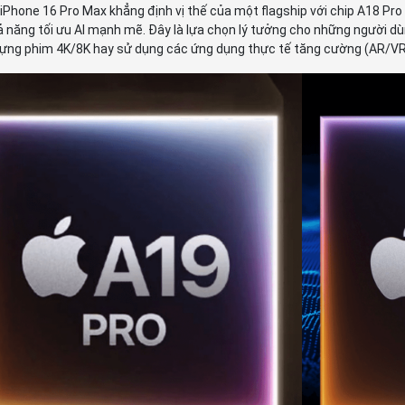
 iPhone 16 Pro Max khẳng định vị thế của một flagship với chip A18 Pro
ả năng tối ưu AI mạnh mẽ. Đây là lựa chọn lý tưởng cho những người 
dựng phim 4K/8K hay sử dụng các ứng dụng thực tế tăng cường (AR/VR) 