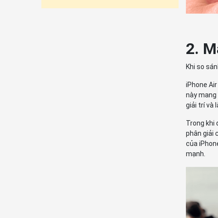
2. M
Khi so sán
iPhone Air
này mang l
giải trí và
Trong khi 
phân giải 
của iPhone
mạnh.