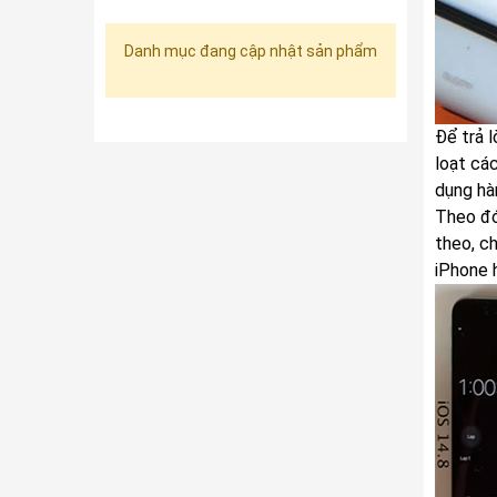
Danh mục đang cập nhật sản phẩm
Để trả 
loạt cá
dụng hà
Theo đó
theo, c
iPhone h