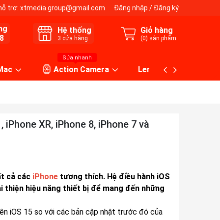
hỗ trợ:
xtmedia.group@gmail.com
Đăng nhập
/
Đăng ký
ng
Hệ thống
Giỏ hàng
8
3
cửa hàng
(
0
) sản phẩm
Sửa nhanh
 Mac
Action Camera
Lens máy ảnh
, iPhone XR, iPhone 8, iPhone 7 và
ất cả các
iPhone
tương thích. Hệ điều hành iOS
ải thiện hiệu năng thiết bị để mang đến những
rên iOS 15 so với các bản cập nhật trước đó của