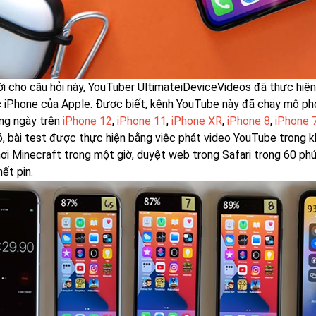
lời cho câu hỏi này, YouTuber UltimateiDeviceVideos đã thực hiện
c iPhone của Apple. Được biết, kênh YouTube này đã chạy mô p
ng ngày trên
iPhone 12
,
iPhone 11
,
iPhone XR
,
iPhone 8
,
iPhone 
, bài test được thực hiện bằng việc phát video YouTube trong k
hơi Minecraft trong một giờ, duyệt web trong Safari trong 60 phú
ết pin.