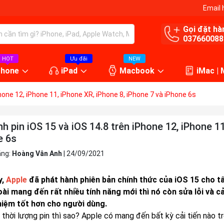
Email 
Gọi đặt hà
037660088
HOT
Ưu đãi
NEW
Phone
iPad
Macbook
iMac |
hone 12, iPhone 11, iPhone XR, iPhone 8, iPhone 7 và iPhone 6s
h pin iOS 15 và iOS 14.8 trên iPhone 12, iPhone 11
e 6s
ăng:
Hoàng Vân Anh
|
24/09/2021
y,
Apple
đã phát hành phiên bản chính thức của iOS 15 cho t
ài mang đến rất nhiều tính năng mới thì nó còn sửa lỗi và c
hiệm tốt hơn cho người dùng.
 thời lượng pin thì sao? Apple có mang đến bất kỳ cải tiến nào t