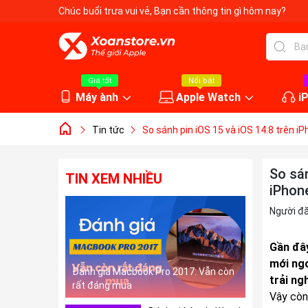
Chúc buổi trưa vui vẻ
, Bạn cần thông tin gì hôm nay?
Giá tốt
Nổi bật
Máy ành
Apple Watch
i
Tin tức
So sánh pin iOS 15 và iOS 14.8 trên iP
So sán
TIN XEM NHIỀU
iPhon
Người đ
Gần đâ
mới ngo
Đánh giá Macbook Pro 2017: Vẫn còn
trải ng
rất đáng mua
Vậy còn