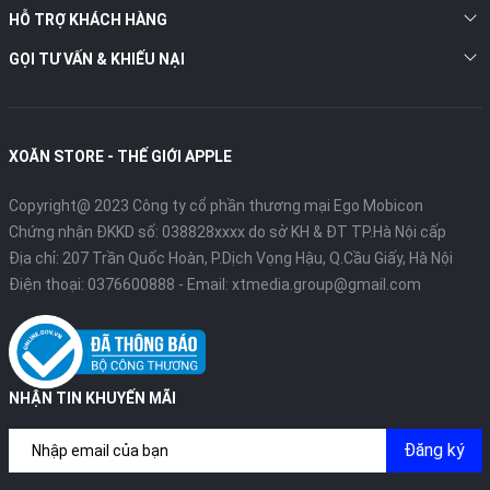
HỖ TRỢ KHÁCH HÀNG
GỌI TƯ VẤN & KHIẾU NẠI
XOĂN STORE - THẾ GIỚI APPLE
Copyright@ 2023 Công ty cổ phần thương mại Ego Mobicon
Chứng nhận ĐKKD số: 038828xxxx do sở KH & ĐT TP.Hà Nội cấp
Địa chỉ: 207 Trần Quốc Hoàn, P.Dịch Vọng Hậu, Q.Cầu Giấy, Hà Nội
Điện thoại:
0376600888
- Email:
xtmedia.group@gmail.com
NHẬN TIN KHUYẾN MÃI
Đăng ký