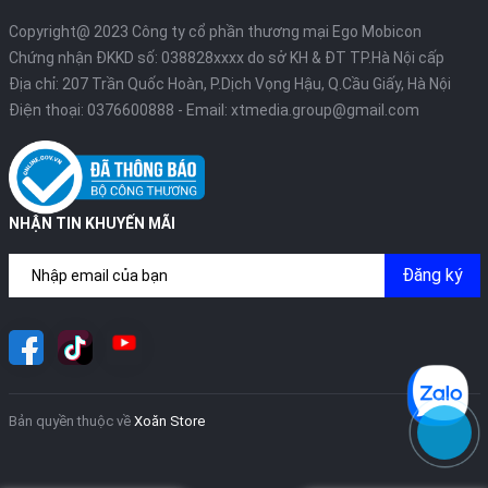
Copyright@ 2023 Công ty cổ phần thương mại Ego Mobicon
Chứng nhận ĐKKD số: 038828xxxx do sở KH & ĐT TP.Hà Nội cấp
Địa chỉ: 207 Trần Quốc Hoàn, P.Dịch Vọng Hậu, Q.Cầu Giấy, Hà Nội
Điện thoại:
0376600888
- Email:
xtmedia.group@gmail.com
NHẬN TIN KHUYẾN MÃI
Đăng ký
Bản quyền thuộc về
Xoăn Store