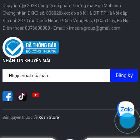
Copyright@ 2023 Công ty cổ phần thương mại Ego Mobicon
Chứng nhận ĐKKD số: 038828xxxx do sở KH & ĐT TP.Hà Nội cấp
Địa chỉ: 207 Trần Quốc Hoàn, P.Dịch Vọng Hậu, Q.Cầu Giấy, Hà Nội
Điện thoại:
0376600888
- Email:
xtmedia.group@gmail.com
NHẬN TIN KHUYẾN MÃI
Đăng ký
Bản quyền thuộc về
Xoăn Store