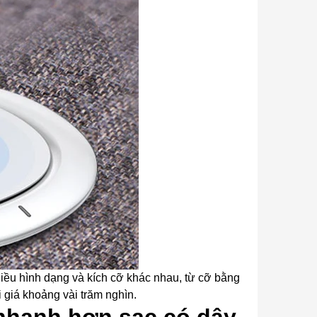
iều hình dạng và kích cỡ khác nhau, từ cỡ bằng
i giá khoảng vài trăm nghìn.