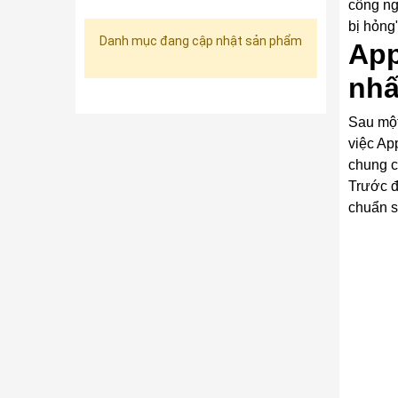
công ng
bị hỏng"
Danh mục đang cập nhật sản phẩm
App
nhấ
Sau một
việc Ap
chung c
Trước đ
chuẩn s