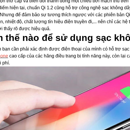
ộn thứ cấp và biến đổi thành dòng một chiều bởi mạch thu trên 
điểm hiện tại, chuẩn Qi 1.2 cũng hỗ trợ công nghệ sạc không 
 Nhưng để đảm bảo sự tương thích ngược với các phiên bản Qi
n, nhiệt độ, chất lượng tín hiệu điện truyền đi,... nên chỉ các 
ới thấy rõ được hiệu quả.
 thế nào để sử dụng sạc kh
n bạn cần phải xác định được điện thoại của mình có hỗ trợ sạ
hone
cao cấp của các hãng điều trang bị tính năng này, còn lại 
 phí.