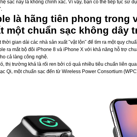
hệ sạc này là không chính xác. Vì vậy, bạn có thể tiếp tục sử d
.
le là hãng tiên phong trong 
t một chuẩn sạc không dây tr
 thời gian dài các nhà sản xuất "vật lộn" để tìm ra một quy ch
ple ra mắt bộ đôi iPhone 8 và iPhone X với khả năng hỗ trợ c
ho cả làng công nghệ.
ó, thị trường khá là rối ren bởi có quá nhiều tiêu chuẩn liên qu
ạc Qi, một chuẩn sạc đến từ Wireless Power Consortium (WPC)