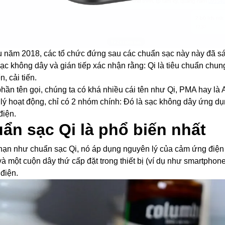
 năm 2018, các tổ chức đứng sau các chuẩn sạc này này đã sá
ạc không dây và gián tiếp xác nhận rằng: Qi là tiêu chuẩn chun
n, cải tiến.
hần tên gọi, chúng ta có khá nhiều cái tên như Qi, PMA hay là A4
lý hoạt động, chỉ có 2 nhóm chính: Đó là sạc không dây ứng d
iện.
ẩn sạc Qi là phổ biến nhất
ạn như chuẩn sạc Qi, nó áp dụng nguyên lý của cảm ứng điện 
và một cuộn dây thứ cấp đặt trong thiết bị (ví dụ như smartpho
 điện.