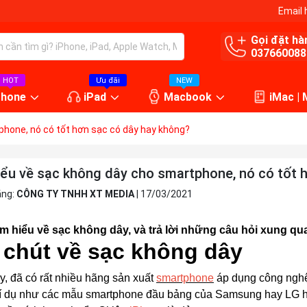
Email 
Gọi đặt hà
037660088
HOT
Ưu đãi
NEW
Phone
iPad
Macbook
iMac |
phone, nó có tốt hơn sạc có dây hay không?
iểu về sạc không dây cho smartphone, nó có tốt 
ăng:
CÔNG TY TNHH XT MEDIA
|
17/03/2021
m hiểu về sạc không dây, và trả lời những câu hỏi xung qua
 chút về sạc không dây
y, đã có rất nhiều hãng sản xuất
smartphone
áp dụng công nghệ
í dụ như các mẫu smartphone đầu bảng của Samsung hay LG hỗ