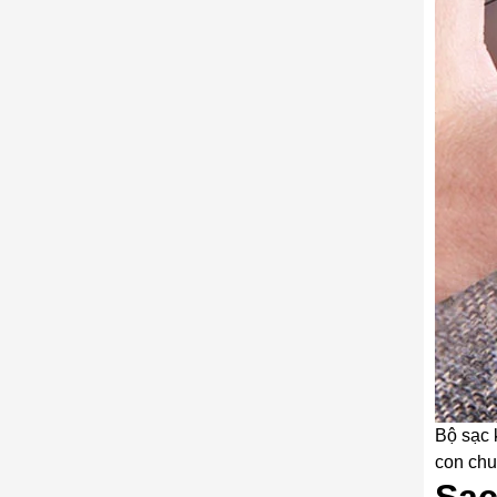
Bộ sạc 
con chu