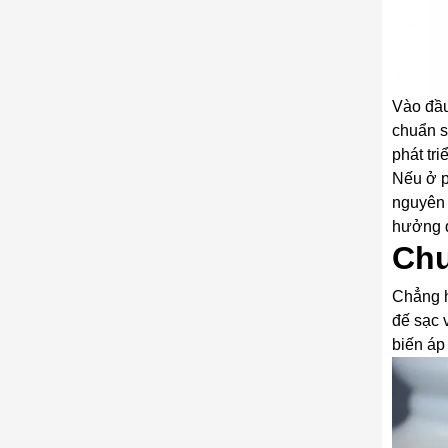
Vào đầu
chuẩn s
phát triể
Nếu ở p
nguyên 
hưởng đ
Chu
Chẳng h
đế sạc 
biến áp