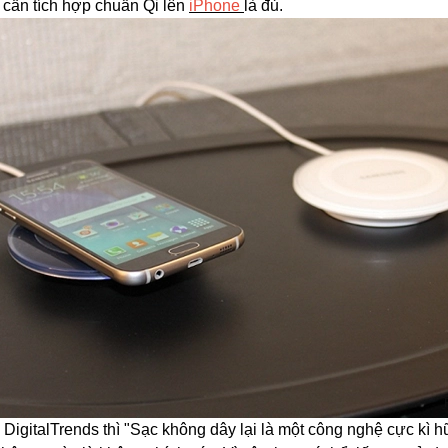
ỉ cần tích hợp chuẩn Qi lên
iPhone
là đủ.
 DigitalTrends thì "Sạc không dây lại là một công nghệ cực kì h