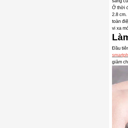
sang cu
Ở thời 
2.8 cm.
toàn điệ
vi xa m
Làm
Đầu tiê
smartp
giảm chi