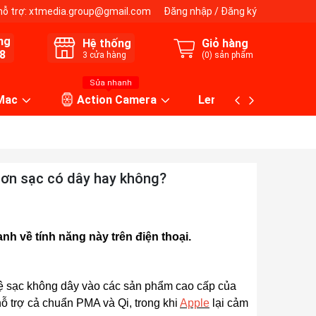
hỗ trợ:
xtmedia.group@gmail.com
Đăng nhập
/
Đăng ký
ng
Hệ thống
Giỏ hàng
8
3
cửa hàng
(
0
) sản phẩm
Sửa nhanh
 Mac
Action Camera
Lens máy ảnh
hơn sạc có dây hay không?
nh về tính năng này trên điện thoại.
 sạc không dây vào các sản phẩm cao cấp của
 trợ cả chuẩn PMA và Qi, trong khi
Apple
lại cảm