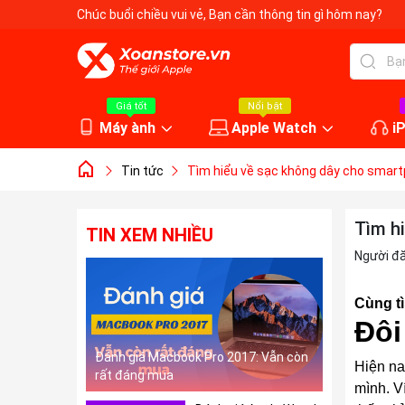
Chúc buổi chiều vui vẻ
, Bạn cần thông tin gì hôm nay?
Giá tốt
Nổi bật
Máy ành
Apple Watch
i
Tin tức
Tìm hiểu về sạc không dây cho smart
Tìm h
TIN XEM NHIỀU
Người đ
Cùng tì
Đôi
Đánh giá Macbook Pro 2017: Vẫn còn
Hiện na
rất đáng mua
mình. V