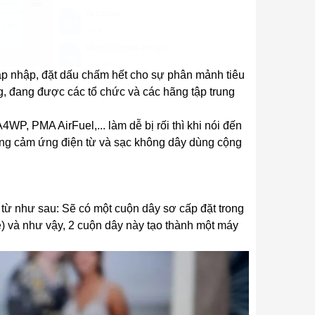
p nhập, đặt dấu chấm hết cho sự phân mảnh tiêu
g, đang được các tổ chức và các hãng tập trung
WP, PMA AirFuel,... làm dễ bị rối thì khi nói đến
ụng cảm ứng điện từ và sạc không dây dùng cộng
từ như sau: Sẽ có một cuộn dây sơ cấp đặt trong
ne) và như vậy, 2 cuộn dây này tạo thành một máy