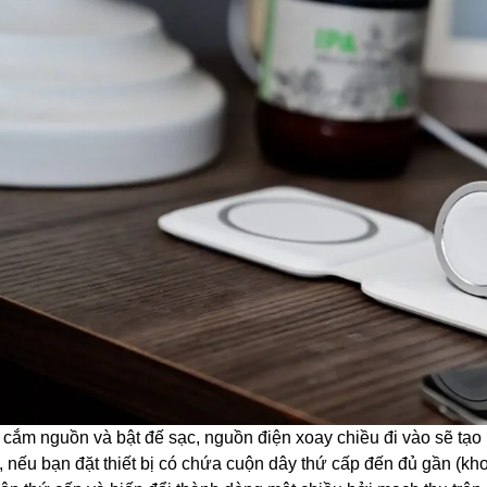
 cắm nguồn và bật đế sạc, nguồn điện xoay chiều đi vào sẽ tạo
, nếu bạn đặt thiết bị có chứa cuộn dây thứ cấp đến đủ gần (k