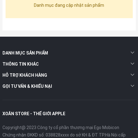
Danh mục đang cập nhật sản phẩm
DANH MỤC SẢN PHẨM
THÔNG TIN KHÁC
HỖ TRỢ KHÁCH HÀNG
GỌI TƯ VẤN & KHIẾU NẠI
XOĂN STORE - THẾ GIỚI APPLE
Copyright@ 2023 Công ty cổ phần thương mại Ego Mobicon
Chứng nhận ĐKKD số: 038828xxxx do sở KH & ĐT TP.Hà Nội cấp