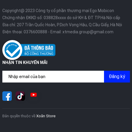
Copyright@ 2023 Công ty cổ phần thương mại Ego Mobicon
Chứng nhận ĐKKD số: 038828xxxx do sở KH & ĐT TP.Hà Nội cấp
Địa chỉ: 207 Trần Quốc Hoàn, P.Dịch Vọng Hậu, Q.Cầu Giấy, Hà Nội
Điện thoại:
0376600888
- Email:
xtmedia.group@gmail.com
NHẬN TIN KHUYẾN MÃI
Đăng ký
Bản quyền thuộc về
Xoăn Store