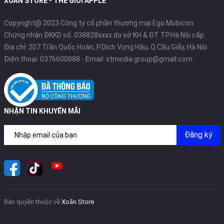
XOĂN STORE - THẾ GIỚI APPLE
Copyright@ 2023 Công ty cổ phần thương mại Ego Mobicon
Chứng nhận ĐKKD số: 038828xxxx do sở KH & ĐT TP.Hà Nội cấp
Địa chỉ: 207 Trần Quốc Hoàn, P.Dịch Vọng Hậu, Q.Cầu Giấy, Hà Nội
Điện thoại:
0376600888
- Email:
xtmedia.group@gmail.com
NHẬN TIN KHUYẾN MÃI
Đăng ký
Bản quyền thuộc về
Xoăn Store