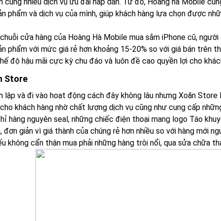
h cùng nhiều dịch vụ ưu đãi hấp dẫn. Từ đó, Hoàng hà Mobile cũn
ản phẩm và dịch vụ của mình, giúp khách hàng lựa chọn được nh
 chuỗi cửa hàng của Hoàng Hà Mobile mua sắm iPhone cũ, người d
ản phẩm với mức giá rẻ hơn khoảng 15-20% so với giá bán trên t
hế độ hậu mãi cực kỳ chu đáo và luôn đề cao quyền lợi cho khác
n Store
h lập và đi vào hoạt động cách đây không lâu nhưng Xoăn Store 
n cho khách hàng nhờ chất lượng dịch vụ cũng như cung cấp những
hỉ hàng nguyên seal, những chiếc điện thoại mang logo Táo khu
 đơn giản vì giá thành của chúng rẻ hơn nhiều so với hàng mới ng
ếu không cẩn thận mua phải những hàng trôi nổi, qua sửa chữa thay