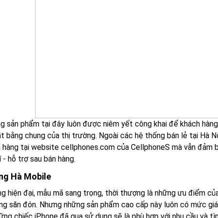
g sản phẩm tại đây luôn được niêm yết công khai để khách hàng
t bằng chung của thị trường. Ngoài các hệ thống bán lẻ tại Hà N
 hàng tại website cellphones.com của CellphoneS mà vẫn đảm bả
 - hỗ trợ sau bán hàng.
ng Hà Mobile
ng hiện đại, mẫu mã sang trọng, thời thượng là những ưu điểm củ
ng săn đón. Nhưng những sản phẩm cao cấp này luôn có mức giá
ng chiếc iPhone đã qua sử dụng sẽ là phù hợp với nhu cầu và tình