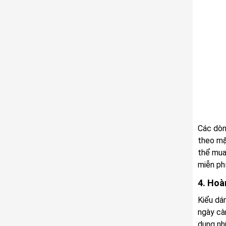
Các dòn
theo mặ
thể mua
miễn phí
4. Hoà
Kiểu dá
ngày cà
dụng nhữ