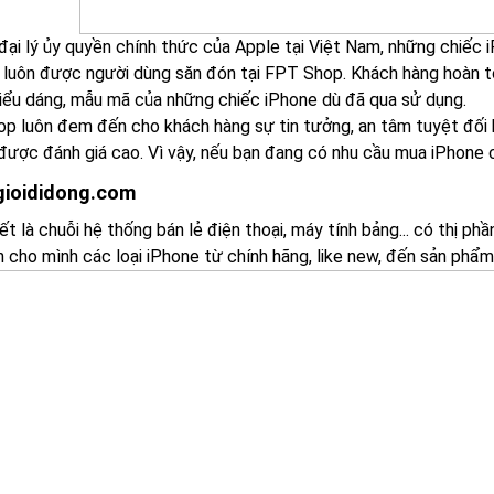
đại lý ủy quyền chính thức của Apple tại Việt Nam, những chiếc 
 luôn được người dùng săn đón tại FPT Shop. Khách hàng hoàn t
kiểu dáng, mẫu mã của những chiếc iPhone dù đã qua sử dụng.
p luôn đem đến cho khách hàng sự tin tưởng, an tâm tuyệt đối b
 được đánh giá cao. Vì vậy, nếu bạn đang có nhu cầu mua iPhone 
gioididong.com
t là chuỗi hệ thống bán lẻ điện thoại, máy tính bảng... có thị phầ
n cho mình các loại iPhone từ chính hãng, like new, đến sản phẩ