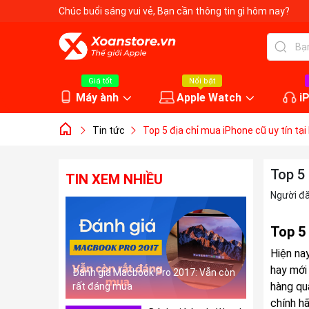
Chúc buổi sáng vui vẻ
, Bạn cần thông tin gì hôm nay?
Giá tốt
Nổi bật
Máy ành
Apple Watch
i
Tin tức
Top 5 địa chỉ mua iPhone cũ uy tín tại
Top 5 
TIN XEM NHIỀU
Người đ
Top 5 
Hiện na
hay mới 
Đánh giá Macbook Pro 2017: Vẫn còn
hàng qu
rất đáng mua
chính hã