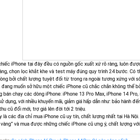
hiếc iPhone tại đây đều có nguồn gốc xuất xứ rõ ràng, luôn được
càng, chọn lọc khắt khe và test máy đúng quy trình 24 bước. Có t
lòng bởi chất lượng tuyệt đối từ trong ra ngoài tương xứng với số
 đang muốn sở hữu một chiếc iPhone cũ chắc chắn không thể bỏ l
g bán chạy các dòng iPhone: iPhone 13 Pro Max, iPhone 14 Pro,
ử dụng, với nhiều khuyến mãi, giảm giá hấp dẫn như: bảo hành đến
thu cũ đổi mới, trợ giá lên đời tới 2 triệu.
y là các địa chỉ mua iPhone cũ uy tín, chất lượng nhất tại Hà Nộ
 vàng” và mua được những chiếc iPhone cũ ưng ý, chất lượng với c