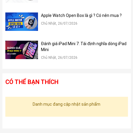
Apple Watch Open Box là gì ? Có nên mua ?
Chủ Nhật, 26/07/2026
Đánh giá iPad Mini 7: Tái định nghĩa dòng iPad
Mini
Chủ Nhật, 26/07/2026
CÓ THỂ BẠN THÍCH
Danh mục đang cập nhật sản phẩm