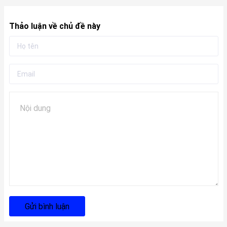
Thảo luận về chủ đề này
Gửi bình luận