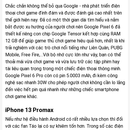
Chắc chắn không thể bỏ qua Google - nhà phát triển điện
thoại chơi game đình đám và được đánh giá cao nhất trên
thế giới hiện nay. Đã có một thời gian dài tìm hiểu và nắm
bắt được xu hướng của người chơi nên Google Pixel 6 đã
thiết kế riêng con chip Google Tensor kết hợp cùng RAM
12 GB để giúp game thủ chơi game hiệu quả hơn, nhất là khi
trải nghiệm với các trò chơi nổi tiếng như Liên Quân, PUBG
Mobile, Free Fire,…Với bộ nhớ cực lớn như vậy, bạn có thể
thoải mái vừa chơi game và vừa lưu trữ các tập phim hay
tài liệu quan trọng trong một chiếc điện thoại thông minh.
Google Pixel 6 Pro còn có pin 5.0003 mAh, đi kèm công
nghệ sạc nhanh 30W cho phép người chơi không cần lo lắng
đến việc hết pin quá nhanh như những chiếc smartphone
chơi game khác.
iPhone 13 Promax
Nếu như hệ điều hành Android có rất nhiều lựa chọn thì đối
với các fan Táo lại có sự khiêm tốn hơn. Trong số các điện