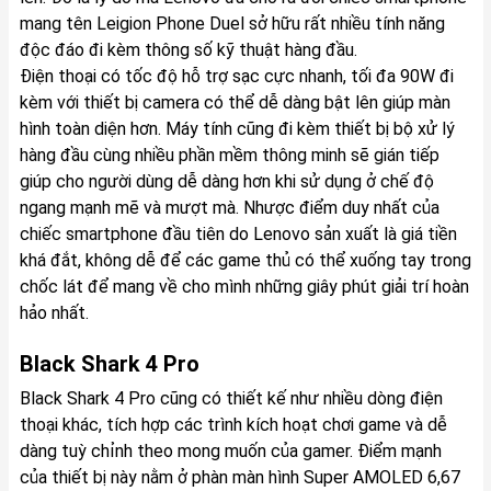
mang tên Leigion Phone Duel sở hữu rất nhiều tính năng
độc đáo đi kèm thông số kỹ thuật hàng đầu.
Điện thoại có tốc độ hỗ trợ sạc cực nhanh, tối đa 90W đi
kèm với thiết bị camera có thể dễ dàng bật lên giúp màn
hình toàn diện hơn. Máy tính cũng đi kèm thiết bị bộ xử lý
hàng đầu cùng nhiều phần mềm thông minh sẽ gián tiếp
giúp cho người dùng dễ dàng hơn khi sử dụng ở chế độ
ngang mạnh mẽ và mượt mà. Nhược điểm duy nhất của
chiếc smartphone đầu tiên do Lenovo sản xuất là giá tiền
khá đắt, không dễ để các game thủ có thể xuống tay trong
chốc lát để mang về cho mình những giây phút giải trí hoàn
hảo nhất.
Black Shark 4 Pro
Black Shark 4 Pro cũng có thiết kế như nhiều dòng điện
thoại khác, tích hợp các trình kích hoạt chơi game và dễ
dàng tuỳ chỉnh theo mong muốn của gamer. Điểm mạnh
của thiết bị này nằm ở phàn màn hình Super AMOLED 6,67