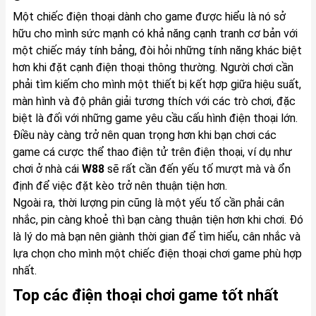
Một chiếc điện thoại dành cho game được hiểu là nó sở
hữu cho mình sức mạnh có khả năng cạnh tranh cơ bản với
một chiếc máy tính bảng, đòi hỏi những tính năng khác biệt
hơn khi đặt cạnh điện thoại thông thường. Người chơi cần
phải tìm kiếm cho mình một thiết bị kết hợp giữa hiệu suất,
màn hình và độ phân giải tương thích với các trò chơi, đặc
biệt là đối với những game yêu cầu cấu hình điện thoại lớn.
Điều này càng trở nên quan trọng hơn khi bạn chơi các
game cá cược thể thao điện tử trên điện thoại, ví dụ như
chơi ở nhà cái
W88
sẽ rất cần đến yếu tố mượt mà và ổn
định để việc đặt kèo trở nên thuận tiện hơn.
Ngoài ra, thời lượng pin cũng là một yếu tố cần phải cân
nhắc, pin càng khoẻ thì bạn càng thuận tiện hơn khi chơi. Đó
là lý do mà bạn nên giành thời gian để tìm hiểu, cân nhắc và
lựa chọn cho mình một chiếc điện thoại chơi game phù hợp
nhất.
Top các điện thoại chơi game tốt nhất