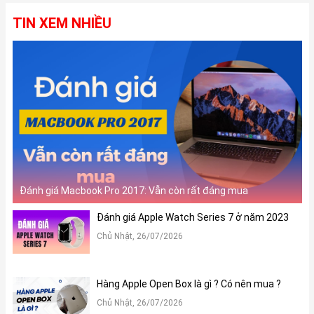
TIN XEM NHIỀU
Đánh giá Macbook Pro 2017: Vẫn còn rất đáng mua
Đánh giá Apple Watch Series 7 ở năm 2023
Chủ Nhật, 26/07/2026
Hàng Apple Open Box là gì ? Có nên mua ?
Chủ Nhật, 26/07/2026