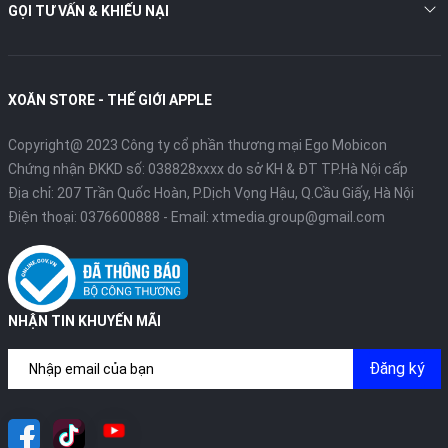
GỌI TƯ VẤN & KHIẾU NẠI
XOĂN STORE - THẾ GIỚI APPLE
Copyright@ 2023 Công ty cổ phần thương mại Ego Mobicon
Chứng nhận ĐKKD số: 038828xxxx do sở KH & ĐT TP.Hà Nội cấp
Địa chỉ: 207 Trần Quốc Hoàn, P.Dịch Vọng Hậu, Q.Cầu Giấy, Hà Nội
Điện thoại:
0376600888
- Email:
xtmedia.group@gmail.com
NHẬN TIN KHUYẾN MÃI
Đăng ký