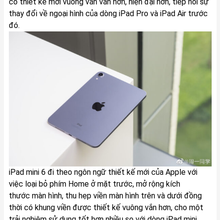
có thiết kế mới vuông vắn vắn hơn, hiện đại hơn, tiếp nối sự
thay đổi về ngoại hình của dòng iPad Pro và iPad Air trước
đó.
iPad mini 6 đi theo ngôn ngữ thiết kế mới của Apple với
việc loại bỏ phím Home ở mặt trước, mở rộng kích
thước màn hình, thu hẹp viền màn hình trên và dưới đồng
thời có khung viền được thiết kế vuông vắn hơn, cho một
trải nghiệm sử dụng tốt hơn nhiều so với dòng iPad mini