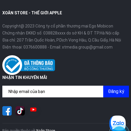
XOĂN STORE - THẾ GIỚI APPLE
Copyright@ 2023 Công ty cổ phần thương mại Ego Mobicon
Chứng nhận ĐKKD số: 038828xxxx do sở KH & ĐT TP.Hà Nội cấp
Địa chỉ: 207 Trần Quốc Hoàn, P.Dịch Vọng Hậu, Q.Cầu Giấy, Hà Nội
Điện thoại:
0376600888
- Email:
xtmedia.group@gmail.com
NHẬN TIN KHUYẾN MÃI
Đăng ký
Bản quyền thuộc về
Xoăn Store