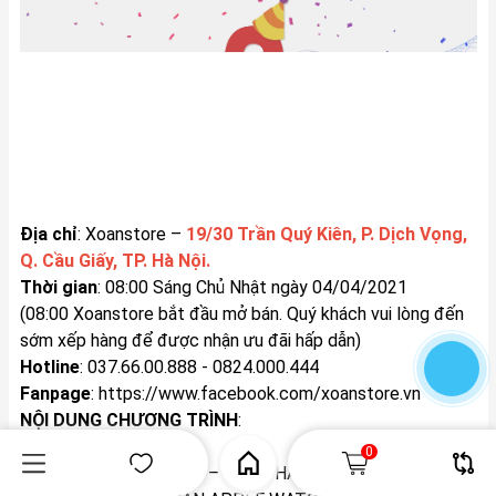
Địa chỉ
: Xoanstore –
19/30 Trần Quý Kiên, P. Dịch Vọng,
Q. Cầu Giấy, TP. Hà Nội.
Thời gian
: 08:00 Sáng Chủ Nhật ngày 04/04/2021
(08:00 Xoanstore bắt đầu mở bán. Quý khách vui lòng đến
sớm xếp hàng để được nhận ưu đãi hấp dẫn)
Hotline
: 037.66.00.888 - 0824.000.444
Fanpage
:
https://www.facebook.com/xoanstore.vn
NỘI DUNG CHƯƠNG TRÌNH
:
0
I
. AI ĐẾN CŨNG CÓ QUÀ – ĐẾN THAM QUAN VÀ CHECK IN