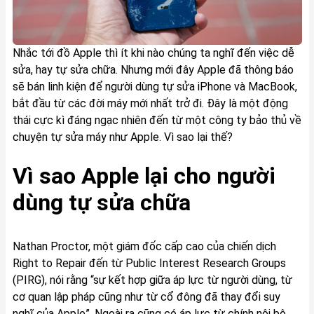
Nhắc tới đồ Apple thì ít khi nào chúng ta nghĩ đến việc dễ
sửa, hay tự sửa chữa. Nhưng mới đây Apple đã thông báo
sẽ bán linh kiện để người dùng tự sửa iPhone và MacBook,
bắt đầu từ các đời máy mới nhất trở đi. Đây là một động
thái cực kì đáng ngạc nhiên đến từ một công ty bảo thủ về
chuyện tự sửa máy như Apple. Vì sao lại thế?
Vì sao Apple lại cho người
dùng tự sửa chữa
Nathan Proctor, một giám đốc cấp cao của chiến dịch
Right to Repair đến từ Public Interest Research Groups
(PIRG), nói rằng “sự kết hợp giữa áp lực từ người dùng, từ
cơ quan lập pháp cũng như từ cổ đông đã thay đổi suy
nghĩ của Apple”. Ngoài ra cũng có áp lực từ chính nội bộ