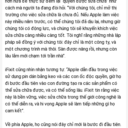
hơn nữa để thực sự đem lại “quyền được sửa chữa” như
cách mà người ta đang đòi hỏi. “Với chúng tôi, chỉ mở thị
trường cho việc sửa chữa là chưa đủ. Nếu Apple làm việc
này nhiều năm trước, có thể chúng tôi đã dịu lại, nhưng giờ
chúng tôi có động lực, và chúng tôi sẽ khuyến khích việc
sửa chữa càng nhiều càng tốt. Tôi nghĩ rằng những nhà lập
pháp sẽ đồng ý với chúng tôi: đây chỉ là một công ty, và
một chương trình mà thôi. Sàn được nâng rồi, nhưng còn
lâu lắm mới chạm tới trần nhà”.
iFixit cũng nhìn nhận tương tự. “Apple dẫn đầu trong việc
sử dụng pin dán bằng keo và các con ốc độc quyền, giờ họ
đi bước đầu tiên vào con đường tạo ra các sản phẩm có
thể sửa chữa được, và có thể sống lâu. iFixit tin rằng việc
này là bền vững, việc sửa chữa trong thế giới công nghệ là
có thể diễn ra, và hi vọng Apple sẽ làm tiếp những gì họ
cam kết”.
Về phía Apple, họ cũng nói đây chỉ mới là bước đi đầu tiên.