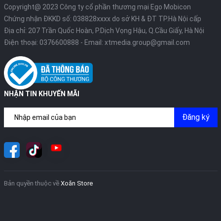
Copyright@ 2023 Công ty cổ phần thương mại Ego Mobicon
Chứng nhận ĐKKD số: 038828xxxx do sở KH & ĐT TP.Hà Nội cấp
Địa chỉ: 207 Trần Quốc Hoàn, P.Dịch Vọng Hậu, Q.Cầu Giấy, Hà Nội
Điện thoại:
0376600888
- Email:
xtmedia.group@gmail.com
NHẬN TIN KHUYẾN MÃI
Đăng ký
Bản quyền thuộc về
Xoăn Store