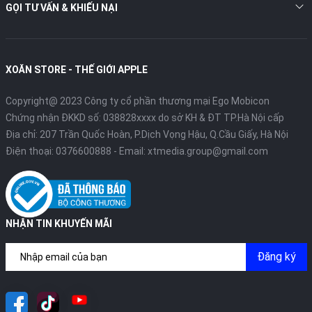
GỌI TƯ VẤN & KHIẾU NẠI
XOĂN STORE - THẾ GIỚI APPLE
Copyright@ 2023 Công ty cổ phần thương mại Ego Mobicon
Chứng nhận ĐKKD số: 038828xxxx do sở KH & ĐT TP.Hà Nội cấp
Địa chỉ: 207 Trần Quốc Hoàn, P.Dịch Vọng Hậu, Q.Cầu Giấy, Hà Nội
Điện thoại:
0376600888
- Email:
xtmedia.group@gmail.com
NHẬN TIN KHUYẾN MÃI
Đăng ký