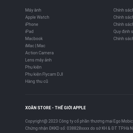
Máy ành
Chính sác
Apple Watch
Chính sác
iPhone
Chính sách
iPad
Quy định 
Macbook
Chính sác
iMac | Mac
Action Camera
Lens máy ảnh
Phụ kiện
Phụ kiện Flycam DJI
Hàng thu cũ
XOĂN STORE - THẾ GIỚI APPLE
4. Hoạt động liên tục trong 12 giờ
Với thời lượng pin lên đến 12 giờ sau mỗi lần sạc đầy,
Copyright@ 2023 Công ty cổ phần thương mại Ego Mobi
bạn. Đặc biệt, tính năng sạc nhanh 15 giây cho 30 phút
Chứng nhận ĐKKD số: 038828xxxx do sở KH & ĐT TP.Hà N