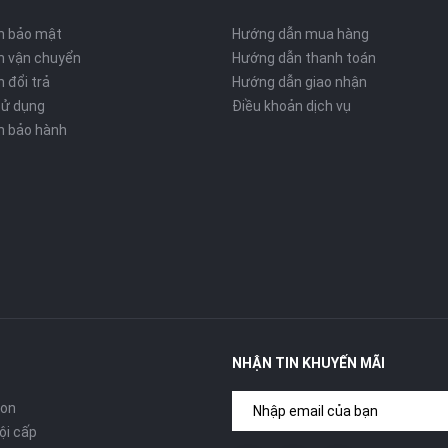
h bảo mật
Hướng dẫn mua hàng
h vận chuyển
Hướng dẫn thanh toán
 đổi trả
Hướng dẫn giao nhận
sử dụng
Điều khoản dịch vụ
h bảo hành
NHẬN TIN KHUYẾN MÃI
 Apple Pencil 1 đáp ứng thoải mái nhu cầu sử dụng hàng ngày của
con
 sử dụng sẽ là cứu cánh cho những lúc bạn cần gấp, giúp bạn
ội cấp