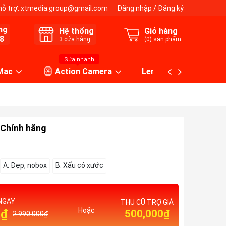
hỗ trợ:
xtmedia.group@gmail.com
Đăng nhập
/
Đăng ký
ng
Hệ thống
Giỏ hàng
8
3
cửa hàng
(
0
) sản phẩm
Sửa nhanh
 Mac
Action Camera
Lens máy ảnh
 Chính hãng
A: Đẹp, nobox
B: Xấu có xước
NGAY
THU CŨ TRỢ GIÁ
Hoặc
0₫
500,000₫
2.990.000₫