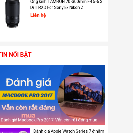
Ống kính TAMRON 70-300mm F4.5-6.3
Di III RXD For Sony E/ Nikon Z
Liên hệ
TIN NỔI BẬT
Đánh giá Macbook Pro 2017: Vẫn còn rất đáng mua
Đánh giá Apple Watch Series 7 ở năm