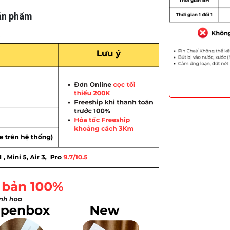
ản phẩm
ẻ