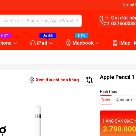
Email 
Gọi đặt hà
037660088
HOT
Ưu đãi
NEW
Phone
iPad
Macbook
iMac |
Apple Pencil 1
Xem địa chỉ còn hàng
Hình thức
New
Openbox
HÀNG SẴN GIAO 
2.790.00