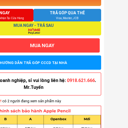
NGAY
TRẢ GÓP QUA THẺ
 Nhận Tại Cửa Hàng
Visa, Master, JCB
MUA NGAY - TRẢ SAU
MUA NGAY
HƯỚNG DẪN TRẢ GÓP CCCD TẠI NHÀ
anh nghiệp, sỉ vui lòng liên hệ:
0918.621.666
.
Mr.Tuyến
!
có 2 người đang xem sản phẩm này