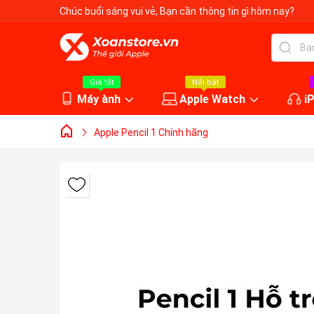
Chúc buổi sáng vui vẻ
, Bạn cần thông tin gì hôm nay?
Giá tốt
Nổi bật
Máy ành
Apple Watch
i
Apple Pencil 1 Chính hãng