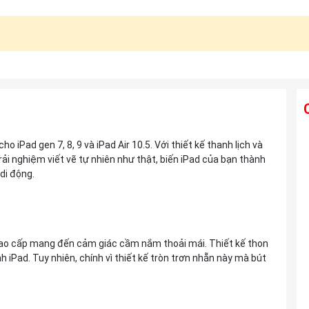
Ống kính TAMRON 28-300mm F4-7.1 Di
 iPad gen 7, 8, 9 và iPad Air 10.5. Với thiết kế thanh lịch và
III VC VXD For Sony E
i nghiệm viết vẽ tự nhiên như thật, biến iPad của bạn thành
Liên hệ
di động.
Ống kính TAMRON 25-200mm F2.8-5.6
Di III VXD G2 For Sony E
 cao cấp mang đến cảm giác cầm nắm thoải mái. Thiết kế thon
Liên hệ
h iPad. Tuy nhiên, chính vì thiết kế tròn trơn nhẵn này mà bút