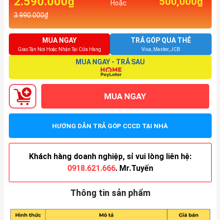
2.590.000₫
500,000₫
Hoặc
3.990.000₫
MUA NGAY
TRẢ GÓP QUA THẺ
Giao Tận Nơi Hoặc Nhận Tại Cửa Hàng
Visa, Master, JCB
MUA NGAY - TRẢ SAU
MUA NGAY
HƯỚNG DẪN TRẢ GÓP CCCD TẠI NHÀ
Khách hàng doanh nghiệp, sỉ vui lòng liên hệ:
0918.621.666
. Mr.Tuyến
Thông tin sản phẩm