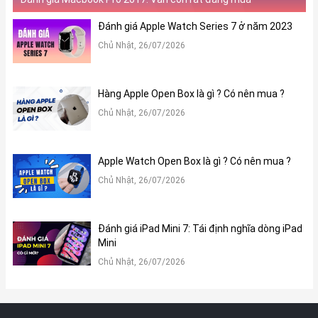
khi người dùng vẫn đang không hoạt động.
Đánh giá Apple Watch Series 7 ở năm 2023
Chủ Nhật, 26/07/2026
Khả năng chống nước hiệu quả.
Apple Watch Series 3 có khả năng chống nước ở độ sâu
50m. Điều này giúp các bạn thoải mái mang Apple Watch
Hàng Apple Open Box là gì ? Có nên mua ?
Series 3 khi đi bơi mà không cần lo lắng. Ngoài ra, Apple
Chủ Nhật, 26/07/2026
Watch Series 3 còn có chức năng khóa nước (Water lock).
Khi bật tính năng này lên màn hình Apple Watch Series 3 sẽ
khóa cảm ứng, tránh trường hợp nước gây loạn cảm ứng.
Apple Watch Open Box là gì ? Có nên mua ?
Chủ Nhật, 26/07/2026
Tính năng theo dõi sức khoẻ
Ứng dụng Activity cho phép bạn kiểm soát những bài tập
của mình và đồng thời cũng có khả năng kiểm soát được
Đánh giá iPad Mini 7: Tái định nghĩa dòng iPad
lượng calories đã tiêu thụ, nhằm mục đích giúp bạn kiểm
Mini
soát sức khỏe của bản thân 1 cách nhất. Ứng dụng này để
Chủ Nhật, 26/07/2026
ghi lại những bài tập mà bạn đã thực hiện, kèm theo đó là
tác dụng và lượng năng lượng tiêu thụ khi tập, cực kỳ hữu
ích cho việc hoạt động thể thao.