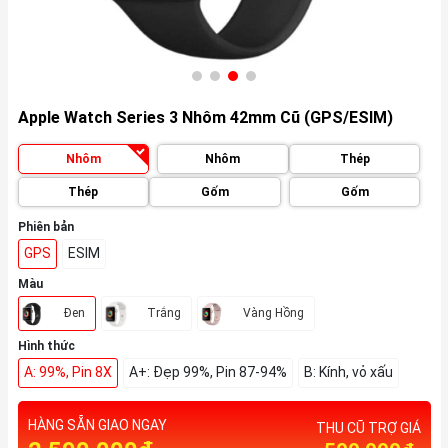
Apple Watch Series 3 Nhôm 42mm Cũ (GPS/ESIM)
Nhôm
Nhôm
Thép
Thép
Gốm
Gốm
Phiên bản
GPS
ESIM
Màu
Đen
Trắng
Vàng Hồng
Hình thức
A: 99%, Pin 8X
A+: Đẹp 99%, Pin 87-94%
B: Kính, vỏ xấu
HÀNG SẴN GIAO NGAY
THU CŨ TRỢ GIÁ