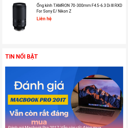
Ống kính TAMRON 70-300mm F4.5-6.3 Di III RXD
For Sony E/ Nikon Z
Liên hệ
Những tính năng nổi bật trên Apple Watch
Series 3
TIN NỔI BẬT
Apple watch series 3 được định hướng là sản phẩm nổi bật
để phục vụ nhu cầu theo dõi sức khỏe cá nhân và hỗ trợ
tương tác hằng ngày với thiết bị thông minh của bạn.
Những tính năng bổ ích sau là minh chứng cho điều đó:
Cảm biến đo nhịp tim
Tính năng này cho phép bạn dõi nhịp tim, mọi lúc mọi nơi,
kể cả khi ngủ cho đến khi tập luyện. Nếu như Apple Watch
Series 3 phát hiện ra những tình huống bất thường như:
nhịp tim cao bất thường trong khi không có vận động nào
đang được diễn ra, hoặc là nhịp tim thấp bất thường trong
Đánh giá Macbook Pro 2017: Vẫn còn rất đáng mua