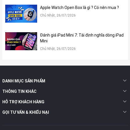
Với kinh nghiệm của mình, đội ngũ kỹ sư Apple đã tinh chỉnh hệ
Apple Watch Open Box là gì ? Có nên mua ?
thống phím trên Smart Keyboard Folio theo cách tối ưu nhằm
đem tới trải nghiệm gõ tốt nhất. Kích thước phím bấm hợp lý,
Chủ Nhật, 26/07/2026
khoảng cách giữa các phím vừa đủ, đảm bảo độ nảy, tốc độ phản
hồi nhanh và cực kì tiện lợi.
Đánh giá iPad Mini 7: Tái định nghĩa dòng iPad
Mini
Chủ Nhật, 26/07/2026
DANH MỤC SẢN PHẨM
THÔNG TIN KHÁC
HỖ TRỢ KHÁCH HÀNG
GỌI TƯ VẤN & KHIẾU NẠI