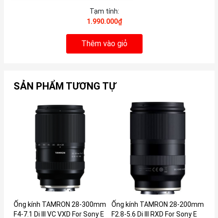
Tạm tính:
1.990.000₫
Thêm vào giỏ
SẢN PHẨM TƯƠNG TỰ
Ống kính TAMRON 28-300mm
Ống kính TAMRON 28-200mm
Ống
F4-7.1 Di III VC VXD For Sony E
F2.8-5.6 Di III RXD For Sony E
F2.