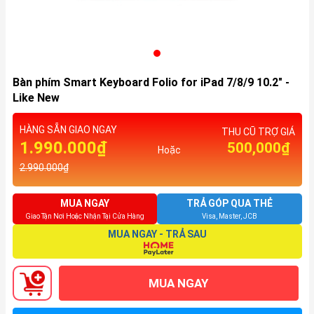
Bàn phím Smart Keyboard Folio for iPad 7/8/9 10.2" -
Like New
HÀNG SẴN GIAO NGAY
THU CŨ TRỢ GIÁ
1.990.000₫
500,000₫
Hoặc
2.990.000₫
MUA NGAY
TRẢ GÓP QUA THẺ
Giao Tận Nơi Hoặc Nhận Tại Cửa Hàng
Visa, Master, JCB
MUA NGAY - TRẢ SAU
MUA NGAY