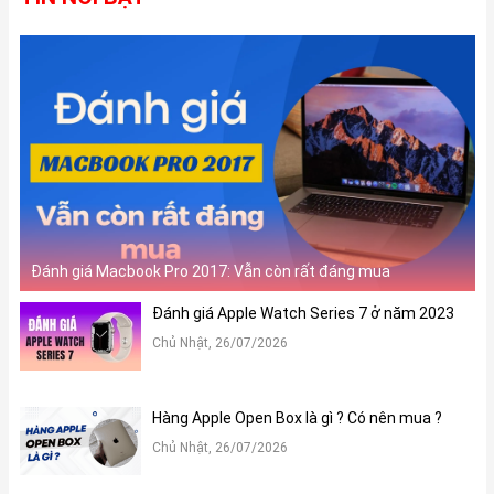
Ưu thế của Smart Connector ở chỗ: ngoài việc có thể gắn trực
tiếp vào iPad 10.2 inch thì phương thức kết nối này còn hỗ trợ bộ
phụ kiện sạc pin từ chính chiếc iPad được ghép nối. Quá trình
chuyển đổi này sẽ diễn ra hoàn toàn tự động, từ đó bạn không
cần phải lo lắng tới vấn đề năng lượng của Smart Keyboard Folio.
Đánh giá Macbook Pro 2017: Vẫn còn rất đáng mua
Đánh giá Apple Watch Series 7 ở năm 2023
Chủ Nhật, 26/07/2026
Hàng Apple Open Box là gì ? Có nên mua ?
Chủ Nhật, 26/07/2026
Hệ thống phím được tinh chỉnh bởi Apple