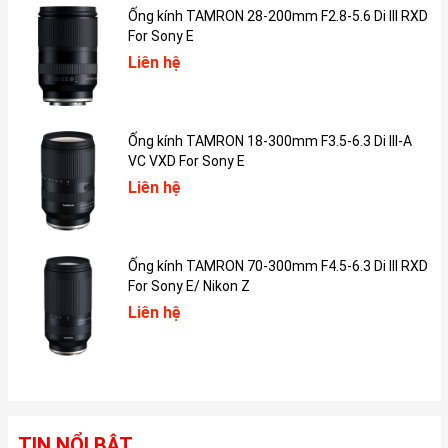
từ tính Smart Connector. Hệ thống nam châm phân bố đều ở
Ống kính TAMRON 28-200mm F2.8-5.6 Di III RXD
nhiều vị trí khác nhau sẽ giúp chiếc bàn phím không dây gắn kết
For Sony E
chắc chắn với iPad và đảm bảo không bị rời ra khi trải nghiệm.
Liên hệ
Ống kính TAMRON 18-300mm F3.5-6.3 Di III-A
VC VXD For Sony E
Liên hệ
Ống kính TAMRON 70-300mm F4.5-6.3 Di III RXD
For Sony E/ Nikon Z
Liên hệ
Bộ phụ kiện đem tới hai góc dựng iPad 10.2 khác nhau để bạn có
thể điều chỉnh góc trông màn hình sao cho thoải mái nhất tùy
theo từng tư thế ngồi khi nhập văn bản.
TIN NỔI BẬT
Sạc pin tự động qua Smart Connector