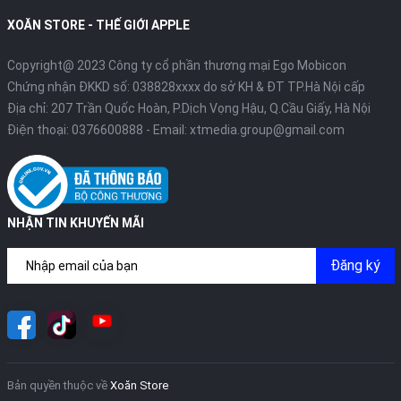
XOĂN STORE - THẾ GIỚI APPLE
Copyright@ 2023 Công ty cổ phần thương mại Ego Mobicon
Chứng nhận ĐKKD số: 038828xxxx do sở KH & ĐT TP.Hà Nội cấp
Địa chỉ: 207 Trần Quốc Hoàn, P.Dịch Vọng Hậu, Q.Cầu Giấy, Hà Nội
Điện thoại:
0376600888
- Email:
xtmedia.group@gmail.com
NHẬN TIN KHUYẾN MÃI
Đăng ký
Bản quyền thuộc về
Xoăn Store