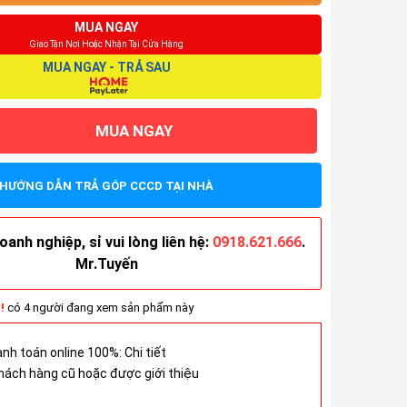
MUA NGAY
Giao Tận Nơi Hoặc Nhận Tại Cửa Hàng
MUA NGAY - TRẢ SAU
MUA NGAY
HƯỚNG DẪN TRẢ GÓP CCCD TẠI NHÀ
anh nghiệp, sỉ vui lòng liên hệ:
0918.621.666
.
Mr.Tuyến
!
có 4 người đang xem sản phẩm này
anh toán online 100%:
Chi tiết
hách hàng cũ hoặc được giới thiệu