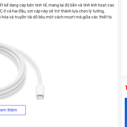
Ống kính TAMRON 25-200mm F2.8-5.6
 kế dạng cáp bện tinh tế, mang lại độ bền và tính linh hoạt cao
Di III VXD G2 For Sony E
C ở cả hai đầu, sợi cáp này sẽ trở thành lựa chọn lý tưởng,
Liên hệ
 hóa và truyền tải dữ liệu một cách mượt mà giữa các thiết bị
Ống kính TAMRON 150-500mm F5-6.7
Di III VC VXD For Sony E
Liên hệ
Xem thêm