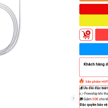
Khách hàng do
Sản phẩm HOT
💰 Ưu đãi đặc biệt
👉 Freeship khi th
🎁
Giảm
50K
cho k
Đặc quyền bảo vệ