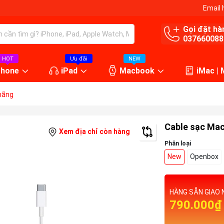
Email 
Gọi đặt hà
037660088
HOT
Ưu đãi
NEW
Phone
iPad
Macbook
iMac |
hãng
Cable sạc Mac
Xem địa chỉ còn hàng
Phân loại
New
Openbox
HÀNG SẴN GIAO 
790.000₫