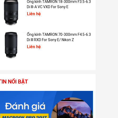
Ống kính TAMRON 18-300mm F3.5-6.3
Di III-A VC VXD For Sony E
Liên hệ
Ống kính TAMRON 70-300mm F4.5-6.3
Di III RXD For Sony E/ Nikon Z
Liên hệ
TIN NỔI BẬT