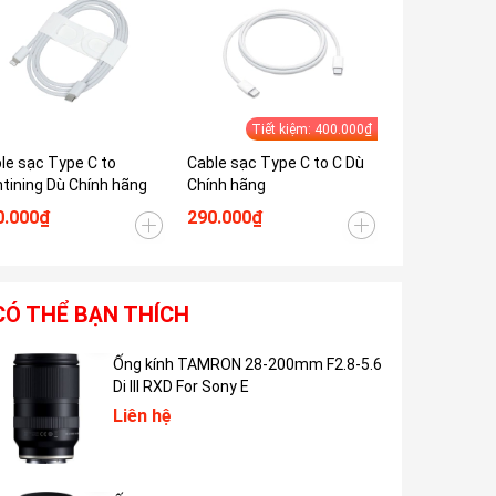
Tiết kiệm: 400.000₫
le sạc Type C to
Cable sạc Type C to C Dù
Cable sạc Ap
htining Dù Chính hãng
Chính hãng
Type C chính
0.000₫
290.000₫
300.000₫
CÓ THỂ BẠN THÍCH
Ống kính TAMRON 28-200mm F2.8-5.6
Di III RXD For Sony E
Liên hệ