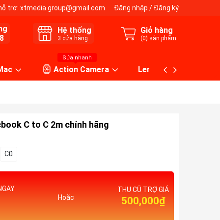
hỗ trợ:
xtmedia.group@gmail.com
Đăng nhập
/
Đăng ký
ng
Hệ thống
Giỏ hàng
8
3
cửa hàng
(
0
) sản phẩm
Sửa nhanh
 Mac
Action Camera
Lens máy ảnh
book C to C 2m chính hãng
Cũ
NGAY
THU CŨ TRỢ GIÁ
Hoặc
500,000₫