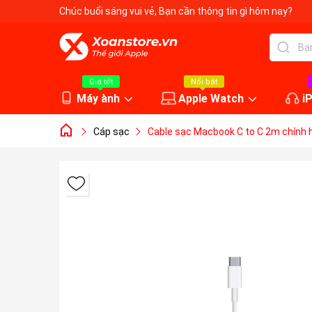
Chúc buổi sáng vui vẻ
, Bạn cần thông tin gì hôm nay?
Giá tốt
Nổi bật
Máy ành
Apple Watch
i
Cáp sạc
Cable sạc Macbook C to C 2m chính 