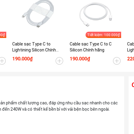
00₫
Tiết kiệm: 100.000₫
Cable sạc Type C to
Cable sạc Type C to C
Cab
Lightining Silicon Chính
Silicon Chính hãng
Lig
hãng
190.000₫
190.000₫
22
Ống kính TAMRON 28-300mm F4-7.1 Di
sản phẩm chất lượng cao, đáp ứng nhu cầu sạc nhanh cho các
III VC VXD For Sony E
n đến 240W và có thiết kế bền bỉ với vải bện bọc bên ngoài.
Liên hệ