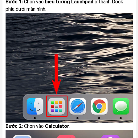
Bước 1:
Chọn vào
biểu tượng Lauchpad
ở thanh Dock
phía dưới màn hình.
Bước 2:
Chọn vào
Calculator
.