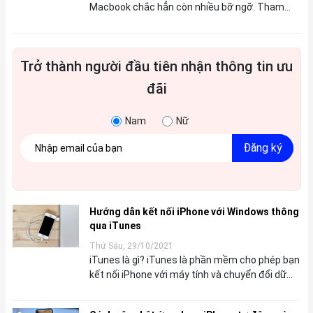
Macbook chắc hẳn còn nhiều bỡ ngỡ. Tham
khảo bài viết của Xoăn dể dễ dàng sử dụng nha
Hướng dẫn sử dụng MacBook cơ bản Cách tạo
tài khoản kh...
Trở thành người đầu tiên nhận thông tin ưu
đãi
Nam
Nữ
Đăng ký
Hướng dẫn kết nối iPhone với Windows thông
qua iTunes
Thứ Sáu, 29/10/2021
iTunes là gì? iTunes là phần mềm cho phép bạn
kết nối iPhone với máy tính và chuyển đổi dữ
liệu giữa 2 thiết bị này. iTunes thường sẽ được
cài đặt sẵn trên máy Mac nhưng trên Wi...