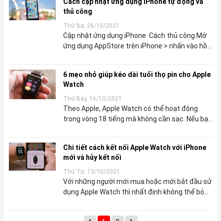
Cách cập nhật ứng dụng iPhone tự động và
thủ công
Thứ Ba, 26/10/2021
Cập nhật ứng dụng iPhone Cách thủ công Mở
ứng dụng AppStore trên iPhone > nhấn vào hồ
sơ tài khoản của bạn ở góc trên bên phải >
Thực hiện thao tác vuốt từ...
6 mẹo nhỏ giúp kéo dài tuổi thọ pin cho Apple
Watch
Thứ Bảy, 16/10/2021
Theo Apple, Apple Watch có thể hoạt động
trong vòng 18 tiếng mà không cần sạc. Nếu bạn
nghĩ điều này là “không tưởng” thì ở bài viết
dưới đây, Sforum.vn sẽ mách b...
Chi tiết cách kết nối Apple Watch với iPhone
mới và hủy kết nối
Thứ Tư, 13/10/2021
Với những người mới mua hoặc mới bắt đầu sử
dụng Apple Watch thì nhất định không thể bỏ
qua những hướng dẫn cách kết nối Apple
Watch với iPhone, một trong những thao