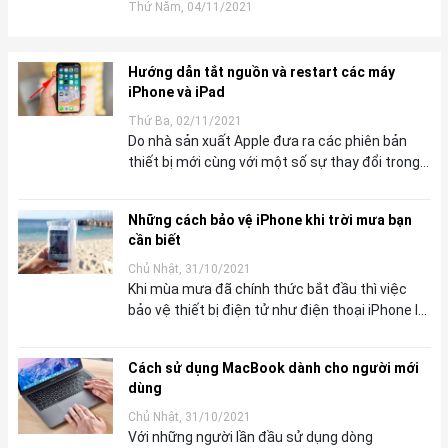
Thứ Năm, 04/11/2021
Hướng dẫn tắt nguồn và restart các máy
iPhone và iPad
Thứ Ba, 02/11/2021
Do nhà sản xuất Apple đưa ra các phiên bản
thiết bị mới cùng với một số sự thay đổi trong
thiết kế, đôi khi bạn sẽ gặp bối rối khi muốn tắt
nguồn và restart các máy iP...
Những cách bảo vệ iPhone khi trời mưa bạn
cần biết
Chủ Nhật, 31/10/2021
Khi mùa mưa đã chính thức bắt đầu thì việc
bảo vệ thiết bị điện tử như điện thoại iPhone là
cực kỳ cần thiết và quan trọng. Hãy tham khảo
bài viết bên dưới để cùng mìn...
Cách sử dụng MacBook dành cho người mới
dùng
Chủ Nhật, 31/10/2021
Với những người lần đầu sử dụng dòng