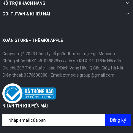
HỖ TRỢ KHÁCH HÀNG
GỌI TƯ VẤN & KHIẾU NẠI
XOĂN STORE - THẾ GIỚI APPLE
Copyright@ 2023 Công ty cổ phần thương mại Ego Mobicon
Chứng nhận ĐKKD số: 038828xxxx do sở KH & ĐT TP.Hà Nội cấp
Địa chỉ: 207 Trần Quốc Hoàn, P.Dịch Vọng Hậu, Q.Cầu Giấy, Hà Nội
Điện thoại:
0376600888
- Email:
xtmedia.group@gmail.com
NHẬN TIN KHUYẾN MÃI
Đăng ký