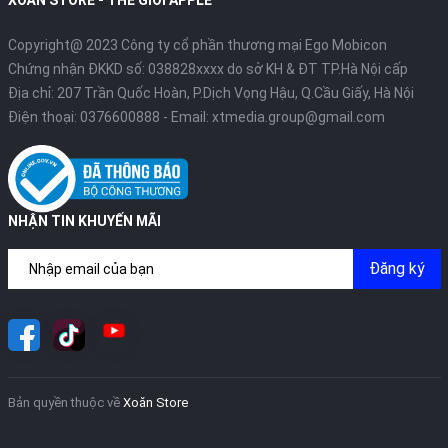
Copyright@ 2023 Công ty cổ phần thương mại Ego Mobicon
Chứng nhận ĐKKD số: 038828xxxx do sở KH & ĐT TP.Hà Nội cấp
Địa chỉ: 207 Trần Quốc Hoàn, P.Dịch Vọng Hậu, Q.Cầu Giấy, Hà Nội
Điện thoại:
0376600888
- Email:
xtmedia.group@gmail.com
NHẬN TIN KHUYẾN MÃI
Đăng ký
Bản quyền thuộc về
Xoăn Store