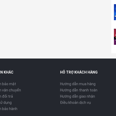
IN KHÁC
HỖ TRỢ KHÁCH HÀNG
y chính là khả năng sạc nhanh, hiệu quả tại nhà, trong văn
 sung nguồn năng lượng cho thiết bị của thiết bị của mình.
40W cho cả gia đình hoặc nhóm bạn bằng những thao tác cực kì
h bảo mật
Hướng dẫn mua hàng
ợt xa mức giá của nó.
h vận chuyển
Hướng dẫn thanh toán
 đổi trả
Hướng dẫn giao nhận
sử dụng
Điều khoản dịch vụ
h bảo hành