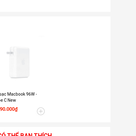
sạc Macbook 96W -
e C New
190.000₫
CÓ THỂ BẠN THÍCH