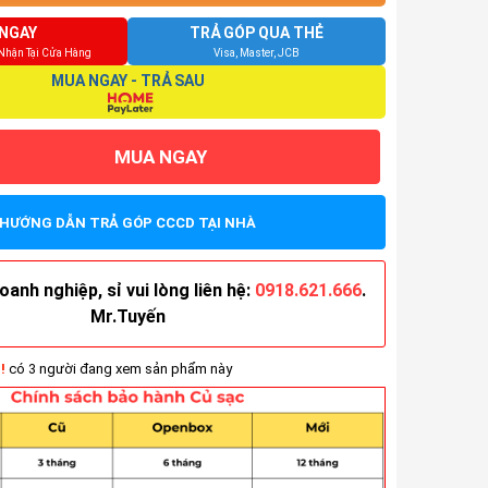
NGAY
TRẢ GÓP QUA THẺ
 Nhận Tại Cửa Hàng
Visa, Master, JCB
MUA NGAY - TRẢ SAU
MUA NGAY
HƯỚNG DẪN TRẢ GÓP CCCD TẠI NHÀ
anh nghiệp, sỉ vui lòng liên hệ:
0918.621.666
.
Mr.Tuyến
!
có 3 người đang xem sản phẩm này