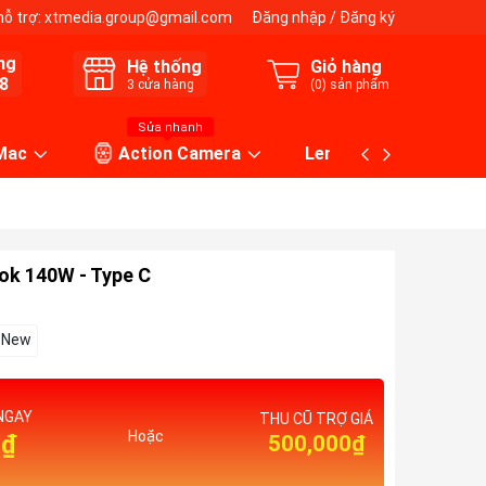
hỗ trợ:
xtmedia.group@gmail.com
Đăng nhập
/
Đăng ký
ng
Hệ thống
Giỏ hàng
8
3
cửa hàng
(
0
) sản phẩm
Sửa nhanh
 Mac
Action Camera
Lens máy ảnh
ok 140W - Type C
New
NGAY
THU CŨ TRỢ GIÁ
Hoặc
0₫
500,000₫