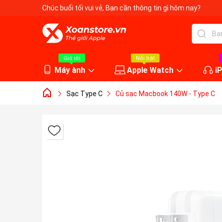
Chúc buổi tối vui vẻ
, Bạn cần thông tin gì hôm nay?
Giá tốt
Nổi bật
Máy ành
Apple Watch
i
Sạc Type C
Củ sạc Macbook 140W - Type C