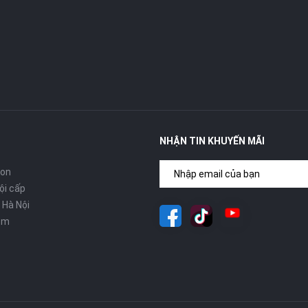
NHẬN TIN KHUYẾN MÃI
con
ội cấp
 Hà Nội
om