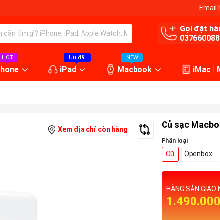
Email 
Gọi đặt hà
037660088
HOT
Ưu đãi
NEW
Phone
iPad
Macbook
iMac |
Củ sạc Macbo
Xem địa chỉ còn hàng
Phân loại
Cũ
Openbox
HÀNG SẴN GIAO 
1.490.00