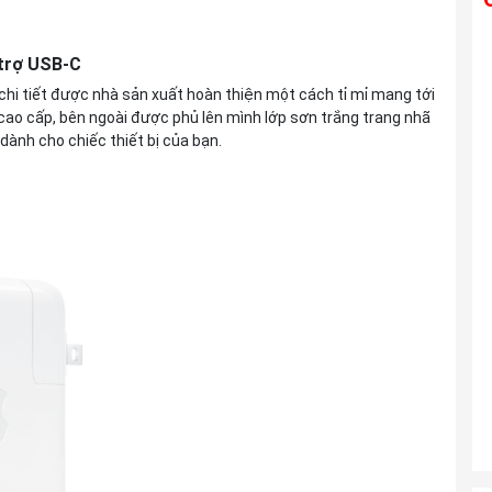
Ống kính TAMRON 28-300mm F4-7.1 Di
 trợ USB-C
III VC VXD For Sony E
chi tiết được nhà sản xuất hoàn thiện một cách tỉ mỉ mang tới
Liên hệ
ao cấp, bên ngoài được phủ lên mình lớp sơn trắng trang nhã
dành cho chiếc thiết bị của bạn.
Ống kính TAMRON 25-200mm F2.8-5.6
Di III VXD G2 For Sony E
Liên hệ
Ống kính TAMRON 150-500mm F5-6.7
Di III VC VXD For Sony E
Liên hệ