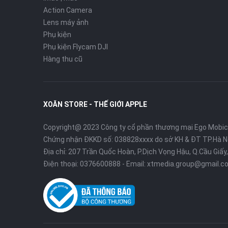
Action Camera
Lens máy ảnh
Phụ kiện
Phụ kiện Flycam DJI
Hàng thu cũ
XOĂN STORE - THẾ GIỚI APPLE
Copyright@ 2023 Công ty cổ phần thương mại Ego Mobi
Chứng nhận ĐKKD số: 038828xxxx do sở KH & ĐT TP.Hà N
Địa chỉ: 207 Trần Quốc Hoàn, P.Dịch Vọng Hậu, Q.Cầu Giấy,
Điện thoại:
0376600888
- Email:
xtmedia.group@gmail.c