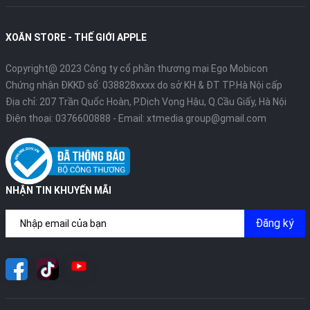
XOĂN STORE - THẾ GIỚI APPLE
Copyright@ 2023 Công ty cổ phần thương mại Ego Mobicon
Chứng nhận ĐKKD số: 038828xxxx do sở KH & ĐT TP.Hà Nội cấp
Địa chỉ: 207 Trần Quốc Hoàn, P.Dịch Vọng Hậu, Q.Cầu Giấy, Hà Nội
Điện thoại:
0376600888
- Email:
xtmedia.group@gmail.com
NHẬN TIN KHUYẾN MÃI
Đăng ký