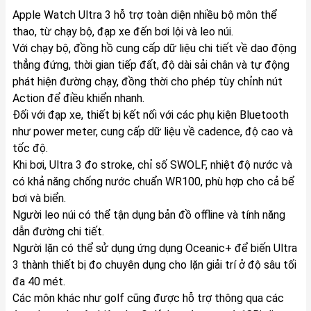
Apple Watch Ultra 3 hỗ trợ toàn diện nhiều bộ môn thể
thao, từ chạy bộ, đạp xe đến bơi lội và leo núi.
Với chạy bộ, đồng hồ cung cấp dữ liệu chi tiết về dao động
thẳng đứng, thời gian tiếp đất, độ dài sải chân và tự động
phát hiện đường chạy, đồng thời cho phép tùy chỉnh nút
Action để điều khiển nhanh.
Đối với đạp xe, thiết bị kết nối với các phụ kiện Bluetooth
như power meter, cung cấp dữ liệu về cadence, độ cao và
tốc độ.
Khi bơi, Ultra 3 đo stroke, chỉ số SWOLF, nhiệt độ nước và
có khả năng chống nước chuẩn WR100, phù hợp cho cả bể
bơi và biển.
Người leo núi có thể tận dụng bản đồ offline và tính năng
dẫn đường chi tiết.
Người lặn có thể sử dụng ứng dụng Oceanic+ để biến Ultra
3 thành thiết bị đo chuyên dụng cho lặn giải trí ở độ sâu tối
đa 40 mét.
Các môn khác như golf cũng được hỗ trợ thông qua các