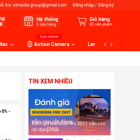
hỗ trợ:
xtmedia.group@gmail.com
Đăng nhập
/
Đăng ký
ng
Hệ thống
Giỏ hàng
8
3
cửa hàng
(
0
) sản phẩm
Sửa nhanh
 Mac
Action Camera
Lens máy ảnh
TIN XEM NHIỀU
 0% -
Đánh giá Macbook Pro 2017: Vẫn còn
rất đáng mua