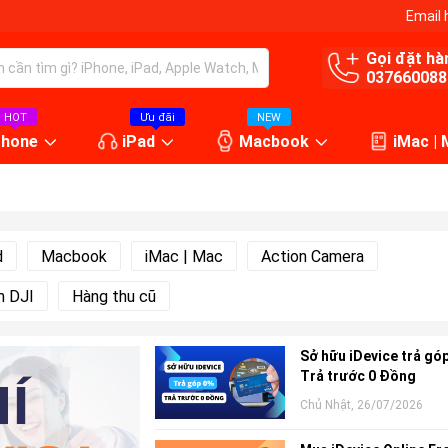
Email 
Gọi đặt hà
037660088
HOT
Ưu đãi
NEW
Phone
iPad
Macbook
iMac |
d
Macbook
iMac | Mac
Action Camera
m DJI
Hàng thu cũ
Sở hữu iDevice trả góp
Trả trước 0 Đồng
Chủ Nhật, 26/07/2026