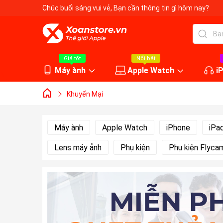
Chúc buổi sáng vui vẻ
, Bạn cần thông tin gì hôm nay?
Giá tốt
Nổi bật
Máy ành
Apple Watch
i
Khuyến Mại
Máy ành
Apple Watch
iPhone
iPa
Lens máy ảnh
Phụ kiện
Phụ kiện Flyca