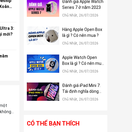
eeship
Đánh giá Apple Watch
 Xoăn
Series 7 ở năm 2023
Chủ Nhật, 26/07/2026
Ultra 3:
Hàng Apple Open Box
gì mới?
là gì ? Có nên mua ?
Chủ Nhật, 26/07/2026
 năm
Apple Watch Open
Box là gì ? Có nên mua
?
Chủ Nhật, 26/07/2026
Đánh giá iPad Mini 7:
Tái định nghĩa dòng
iPad Mini
Chủ Nhật, 26/07/2026
 một
 không
CÓ THỂ BẠN THÍCH