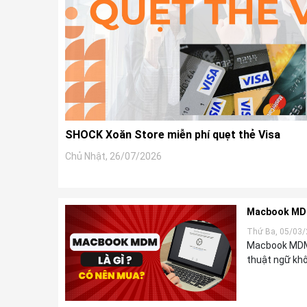
SHOCK Xoăn Store miễn phí quẹt thẻ Visa
Chủ Nhật, 26/07/2026
Macbook MDM 
Thứ Ba, 05/03
Macbook MDM 
thuật ngữ khô
hiểu đún...