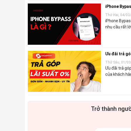
iPhone Bypas
Thứ Hai, 04/03
iPhone Bypas
nhu cầu rất l
Ưu đãi trả gó
Thứ Sáu, 01/03
Ưu đãi trả g
của khách hàng
Trở thành ngườ