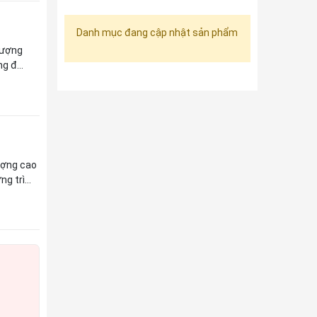
Danh mục đang cập nhật sản phẩm
lượng
g đ...
ượng cao
 trì...