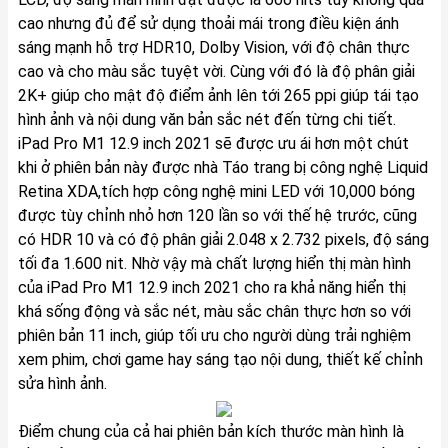
cao nhưng đủ để sử dụng thoải mái trong điều kiện ánh
sáng mạnh hỗ trợ HDR10, Dolby Vision, với độ chân thực
cao và cho màu sắc tuyệt vời. Cùng với đó là độ phân giải
2K+ giúp cho mật độ điểm ảnh lên tới 265 ppi giúp tái tạo
hình ảnh và nội dung văn bản sắc nét đến từng chi tiết.
iPad Pro M1 12.9 inch 2021 sẽ được ưu ái hơn một chút
khi ở phiên bản này được nhà Táo trang bị công nghệ Liquid
Retina XDA,tích hợp công nghệ mini LED với 10,000 bóng
được tùy chỉnh nhỏ hơn 120 lần so với thế hệ trước, cũng
có HDR 10 và có độ phân giải 2.048 x 2.732 pixels, độ sáng
tối đa 1.600 nit. Nhờ vậy mà chất lượng hiển thị màn hình
của iPad Pro M1 12.9 inch 2021 cho ra khả năng hiển thị
khá sống động và sắc nét, màu sắc chân thực hơn so với
phiên bản 11 inch, giúp tối ưu cho người dùng trải nghiệm
xem phim, chơi game hay sáng tạo nội dung, thiết kế chỉnh
sửa hình ảnh.
Điểm chung của cả hai phiên bản kích thước màn hình là