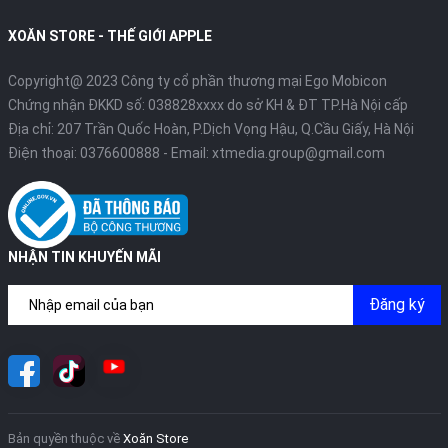
XOĂN STORE - THẾ GIỚI APPLE
Copyright@ 2023 Công ty cổ phần thương mại Ego Mobicon
Chứng nhận ĐKKD số: 038828xxxx do sở KH & ĐT TP.Hà Nội cấp
Địa chỉ: 207 Trần Quốc Hoàn, P.Dịch Vọng Hậu, Q.Cầu Giấy, Hà Nội
Điện thoại:
0376600888
- Email:
xtmedia.group@gmail.com
NHẬN TIN KHUYẾN MÃI
Đăng ký
Bản quyền thuộc về
Xoăn Store