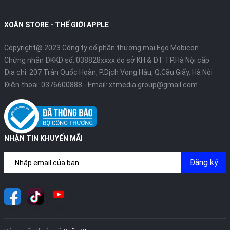
XOĂN STORE - THẾ GIỚI APPLE
Copyright@ 2023 Công ty cổ phần thương mại Ego Mobicon
Chứng nhận ĐKKD số: 038828xxxx do sở KH & ĐT TP.Hà Nội cấp
Địa chỉ: 207 Trần Quốc Hoàn, P.Dịch Vọng Hậu, Q.Cầu Giấy, Hà Nội
Điện thoại:
0376600888
- Email:
xtmedia.group@gmail.com
NHẬN TIN KHUYẾN MÃI
Đăng ký