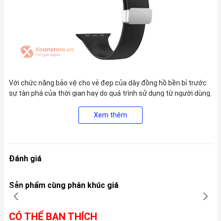
Với chức năng bảo vệ cho vẻ đẹp của dây đồng hồ bền bỉ trước
sự tàn phá của thời gian hay do quá trình sử dụng từ người dùng.
Loại khóa đồng hồ này còn giúp người dùng dễ dàng điều chỉnh
dây đeo một cách dễ dàng, nhanh chóng và tiện lợi hơn so với
Xem thêm
những loại khóa gài kim truyền thống mà bạn đang sử dụng.
Ưu điểm của loại khóa này chính là không làm hư dây bằng cơ
chế khóa gập như dây kim loại. Hơn nữa, bạn có thể điều chỉnh
Đánh giá
được độ dài của dây khi dùng mà không cần cắt ngắn dây kim gài
của khóa hạn chế làm hỏng dây.
Sản phẩm cùng phân khúc giá
CÓ THỂ BẠN THÍCH