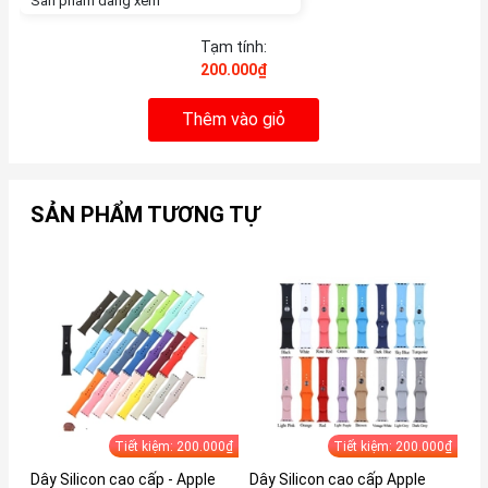
Sản phẩm đang xem
Tạm tính:
200.000₫
Thêm vào giỏ
SẢN PHẨM TƯƠNG TỰ
Tiết kiệm: 200.000₫
Tiết kiệm: 200.000₫
Dây Silicon cao cấp - Apple
Dây Silicon cao cấp Apple
Dâ