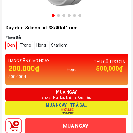
Dây đeo Silicon hít 38/40/41 mm
Phiên Bản
Đen
Trắng
Hồng
Starlight
HÀNG SẴN GIAO NGAY
THU CŨ TRỢ GIÁ
200.000₫
500,000₫
Hoặc
300.000₫
MUA NGAY
Giao Tận Nơi Hoặc Nhận Tại Cửa Hàng
MUA NGAY - TRẢ SAU
MUA NGAY