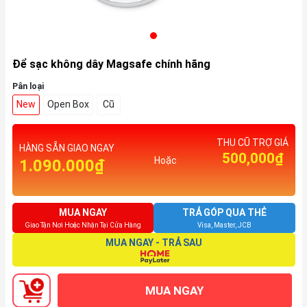
Để sạc không dây Magsafe chính hãng
Pân loại
New
Open Box
Cũ
THU CŨ TRỢ GIÁ
HÀNG SẴN GIAO NGAY
500,000₫
Hoặc
1.090.000₫
MUA NGAY
TRẢ GÓP QUA THẺ
Giao Tận Nơi Hoặc Nhận Tại Cửa Hàng
Visa, Master, JCB
MUA NGAY - TRẢ SAU
MUA NGAY