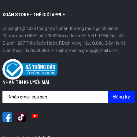
XOĂN STORE - THẾ GIỚI APPLE
Copyright@ 2023 Công ty cổ phần thương mại Ego Mobicon
Chứng nhận ĐKKD số: 038828xxxx do sở KH & ĐT TP.Hà Nội cấp
Địa chỉ: 207 Trần Quốc Hoàn, P.Dịch Vọng Hậu, Q.Cầu Giấy, Hà Nội
Điện thoại:
0376600888
- Email:
xtmedia.group@gmail.com
NHẬN TIN KHUYẾN MÃI
Đăng ký