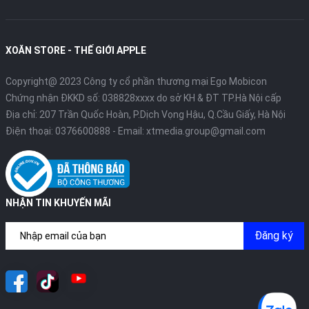
XOĂN STORE - THẾ GIỚI APPLE
Copyright@ 2023 Công ty cổ phần thương mại Ego Mobicon
Chứng nhận ĐKKD số: 038828xxxx do sở KH & ĐT TP.Hà Nội cấp
Địa chỉ: 207 Trần Quốc Hoàn, P.Dịch Vọng Hậu, Q.Cầu Giấy, Hà Nội
Điện thoại:
0376600888
- Email:
xtmedia.group@gmail.com
NHẬN TIN KHUYẾN MÃI
Đăng ký