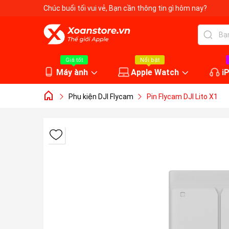
Chúc buổi tối vui vẻ
, Bạn cần thông tin gì hôm nay?
Giá tốt
Nổi bật
Máy ành
Apple Watch
i
Phụ kiện DJI Flycam
Pin Flycam DJI Lito X1