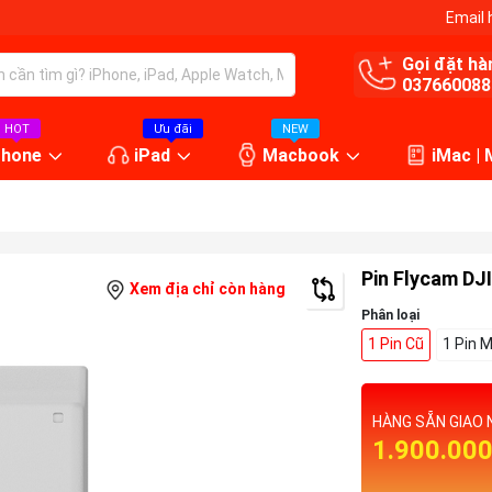
Email 
Gọi đặt hà
037660088
HOT
Ưu đãi
NEW
Phone
iPad
Macbook
iMac |
Pin Flycam DJI
Xem địa chỉ còn hàng
Phân loại
1 Pin Cũ
1 Pin 
HÀNG SẴN GIAO 
1.900.00