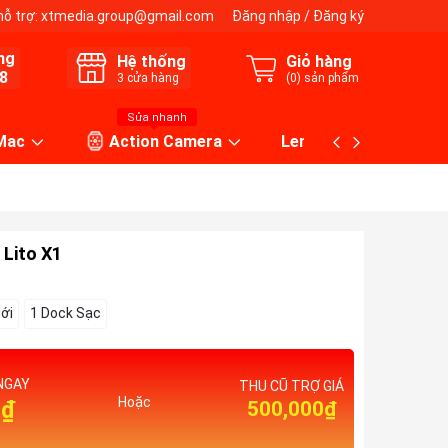
hỗ trợ:
xtmedia.group@gmail.com
Đăng nhập
/
Đăng ký
ng
Hệ thống
Giỏ hàng
8
3
cửa hàng
(
0
) sản phẩm
Sửa nhanh
 Mac
Action Camera
Lens máy ảnh
 Lito X1
Mới
1 Dock Sạc
NGAY
THU CŨ TRỢ GIÁ
Hoặc
0₫
500,000₫