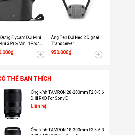
Tiết 
 Đựng Flycam DJI Mini
Ăng Ten DJI Neo 2 Digital
Sạc Nhanh DJ
Mini 3 Pro/Mini 4 Pro/
Transceiver
Power Adapt
i 4k
0.000₫
950.000₫
3.500.000₫
CÓ THỂ BẠN THÍCH
Ống kính TAMRON 28-200mm F2.8-5.6
Di III RXD For Sony E
Liên hệ
Ống kính TAMRON 18-300mm F3.5-6.3