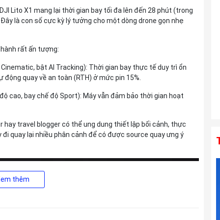
Di III VXD G2 For Sony E
JI Lito X1 mang lại thời gian bay tối đa lên đến 28 phút (trong
Liên hệ
. Đây là con số cực kỳ lý tưởng cho một dòng drone gọn nhẹ
 hành rất ấn tượng:
Ống kính TAMRON 150-500mm F5-6.7
Di III VC VXD For Sony E
Cinematic, bật AI Tracking): Thời gian bay thực tế duy trì ổn
Liên hệ
 tự động quay về an toàn (RTH) ở mức pin 15%.
 độ cao, bay chế độ Sport): Máy vẫn đảm bảo thời gian hoạt
r hay travel blogger có thể ung dung thiết lập bối cảnh, thực
đi quay lại nhiều phân cảnh để có được source quay ưng ý
Xem thêm