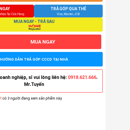
NGAY
TRẢ GÓP QUA THẺ
 Nhận Tại Cửa Hàng
Visa, Master, JCB
MUA NGAY - TRẢ SAU
MUA NGAY
HƯỚNG DẪN TRẢ GÓP CCCD TẠI NHÀ
anh nghiệp, sỉ vui lòng liên hệ:
0918.621.666
.
Mr.Tuyến
!
có 3 người đang xem sản phẩm này