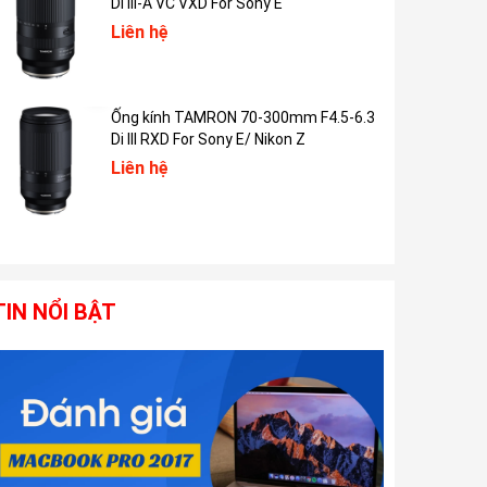
Di III-A VC VXD For Sony E
Liên hệ
Ống kính TAMRON 70-300mm F4.5-6.3
Di III RXD For Sony E/ Nikon Z
Liên hệ
TIN NỔI BẬT