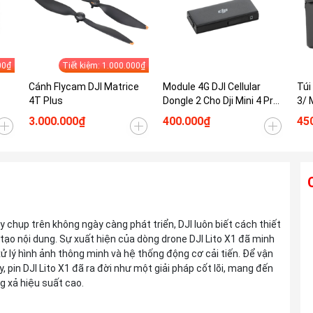
00₫
Tiết kiệm: 1.000.000₫
Cánh Flycam DJI Matrice
Module 4G DJI Cellular
Túi
4T Plus
Dongle 2 Cho Dji Mini 4 Pro/
3/ 
Mini 5 Pro/ Air 3s/ Mavic 3
Min
3.000.000₫
400.000₫
45
Pro/ Mavic 4 Pro
Ống kính TAMRON 28-300mm F4-7.1 Di
 chụp trên không ngày càng phát triển, DJI luôn biết cách thiết
III VC VXD For Sony E
tạo nội dung. Sự xuất hiện của dòng drone DJI Lito X1 đã minh
Liên hệ
xử lý hình ảnh thông minh và hệ thống động cơ cải tiến. Để vận
pin DJI Lito X1 đã ra đời như một giải pháp cốt lõi, mang đến
g xả hiệu suất cao.
Ống kính TAMRON 25-200mm F2.8-5.6