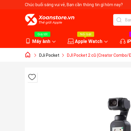
Chúc buổi sáng vui vẻ
, Bạn cần thông tin gì hôm nay?
Giá tốt
Nổi bật
Máy ành
Apple Watch
i
DJi Pocket
DJI Pocket 2 cũ (Creator Combo/