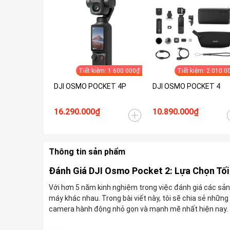
Tiết kiệm: 1.600.000₫
Tiết kiệm: 2.010.0
DJI OSMO POCKET 4P
DJI OSMO POCKET 4
16.290.000₫
10.890.000₫
Thông tin sản phẩm
Đánh Giá DJI Osmo Pocket 2: Lựa Chọn Tối
Với hơn 5 năm kinh nghiệm trong việc đánh giá các sản
máy khác nhau. Trong bài viết này, tôi sẽ chia sẻ nhữn
camera hành động nhỏ gọn và mạnh mẽ nhất hiện nay.​