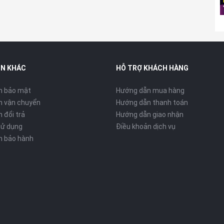
ombo
bổ sung thêm:
IN KHÁC
HỖ TRỢ KHÁCH HÀNG
h bảo mật
Hướng dẫn mua hàng
h vận chuyển
Hướng dẫn thanh toán
 đổi trả
Hướng dẫn giao nhận
sử dụng
Điều khoản dịch vụ
ện lợi, âm thanh tốt hơn.
h bảo hành
kiệm, bản đơn là đủ dùng. Nếu bạn nghiêm túc làm YouTube
mbo
.