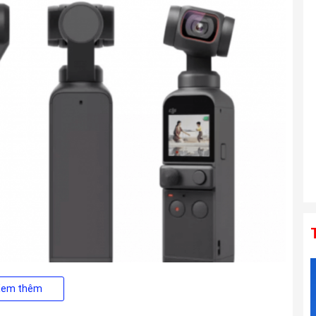
Ống kính TAMRON 25-200mm F2.8-5.6
Di III VXD G2 For Sony E
Liên hệ
Ống kính TAMRON 150-500mm F5-6.7
Di III VC VXD For Sony E
Liên hệ
Xem thêm