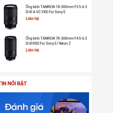
Ống kính TAMRON 18-300mm F3.5-6.3
Di III-A VC VXD For Sony E
Liên hệ
Ống kính TAMRON 70-300mm F4.5-6.3
Di III RXD For Sony E/ Nikon Z
Liên hệ
TIN NỔI BẬT