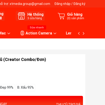
hỗ trợ:
xtmedia.group@gmail.com
Đăng nhập
/
Đăng ký
ng
Hệ thống
Giỏ hàng
8
3
cửa hàng
(
0
) sản phẩm
Sửa nhanh
 Mac
Action Camera
Lens máy ảnh
cũ (Creator Combo/Đơn)
 Đẹp 99%
B: Xấu 95%
NGAY
THU CŨ TRỢ GIÁ