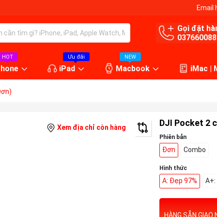
Email 
Gọi đặt hà
037660088
HOT
Ưu đãi
NEW
Phone
iPad
Macbook
iMac |
Đơn)
DJI Pocket 2 
Xem địa chỉ còn hàng
Phiên bản
Đơn
Combo
Hình thức
A: Đẹp 97%
A+:
HÀNG SẴN GIAO 