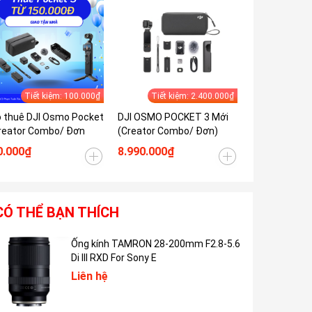
Tiết kiệm: 100.000₫
Tiết kiệm: 2.400.000₫
Tiết k
 thuê DJI Osmo Pocket
DJI OSMO POCKET 3 Mới
DJI OSMO PO
reator Combo/ Đơn
(Creator Combo/ Đơn)
(Creator com
0.000₫
8.990.000₫
8.590.000₫
CÓ THỂ BẠN THÍCH
Ống kính TAMRON 28-200mm F2.8-5.6
Di III RXD For Sony E
Liên hệ