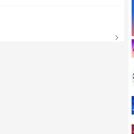
ch Sự Khác Biệt Giữa Combo và Đơn
 công bố:
c quay video du lịch cơ bản.
ững phụ kiện giúp tăng chất lượng quay video.