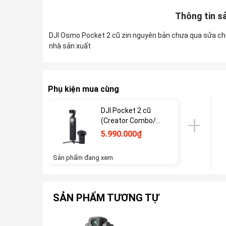
Thông tin s
DJI Osmo Pocket 2 cũ zin nguyên bản chưa qua sửa chữa
nhà sản xuất
Phụ kiện mua cùng
DJI Pocket 2 cũ
(Creator Combo/
Đơn)
5.990.000₫
Sản phẩm đang xem
SẢN PHẨM TƯƠNG TỰ