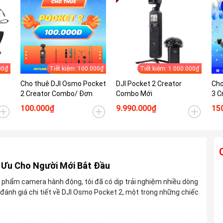
00₫
Tiết kiệm: 100.000₫
Tiết kiệm: 1.000.000₫
Cho thuê DJI Osmo Pocket
DJI Pocket 2 Creator
Cho
2 Creator Combo/ Đơn
Combo Mới
3 C
100.000₫
9.990.000₫
15
 Ưu Cho Người Mới Bắt Đầu
Ống kính TAMRON 28-300mm F4-7.1 Di
 phẩm camera hành động, tôi đã có dịp trải nghiệm nhiều dòng
III VC VXD For Sony E
g đánh giá chi tiết về DJI Osmo Pocket 2, một trong những chiếc
Liên hệ