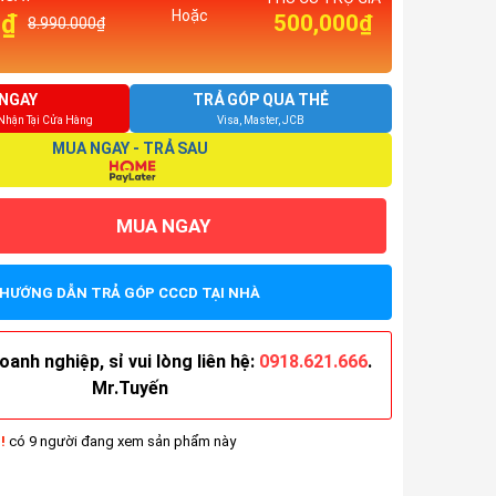
Hoặc
0₫
500,000₫
8.990.000₫
NGAY
TRẢ GÓP QUA THẺ
 Nhận Tại Cửa Hàng
Visa, Master, JCB
MUA NGAY - TRẢ SAU
MUA NGAY
HƯỚNG DẪN TRẢ GÓP CCCD TẠI NHÀ
anh nghiệp, sỉ vui lòng liên hệ:
0918.621.666
.
Mr.Tuyến
!
có 6 người đang xem sản phẩm này