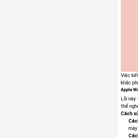
Việc kế
khắc phụ
Apple W
Lỗi này
thể ngh
Cách xử
Các
máy 
Các