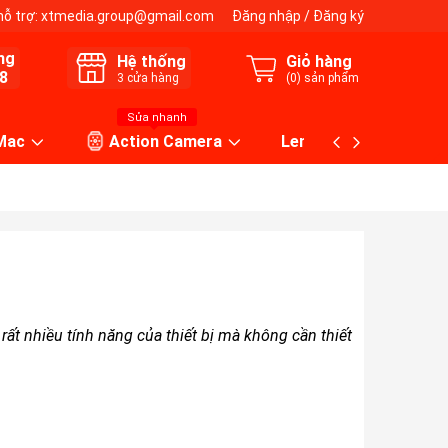
hỗ trợ:
xtmedia.group@gmail.com
Đăng nhập
/
Đăng ký
ng
Hệ thống
Giỏ hàng
8
3
cửa hàng
(
0
) sản phẩm
Sửa nhanh
 Mac
Action Camera
Lens máy ảnh
ất nhiều tính năng của thiết bị mà không cần thiết