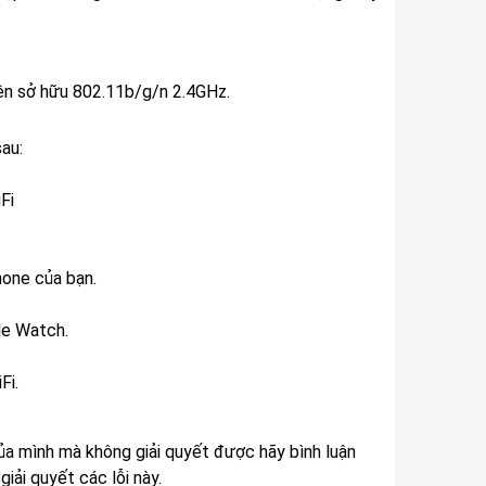
iện sở hữu 802.11b/g/n 2.4GHz.
au:
Fi
Phone của bạn.
le Watch.
Fi.
a mình mà không giải quyết được hãy bình luận
giải quyết các lỗi này.