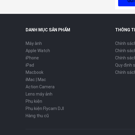
Gửi
DANH MỤC SẢN PHẨM
THÔNG T
Máy ành
Chính sác
Apple Watch
Chính sác
iPhone
Chính sách
iPad
Quy định 
Macbook
Chính sác
iMac | Mac
Action Camera
Lens máy ảnh
Phụ kiện
Phụ kiện Flycam DJI
Hàng thu cũ