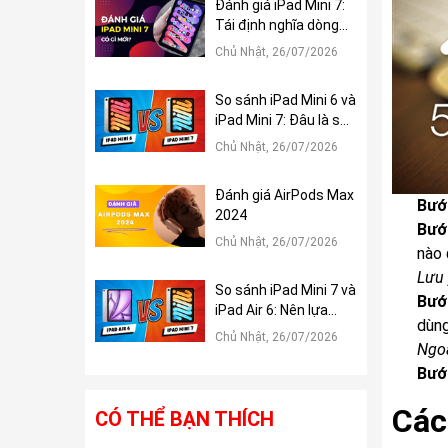
Đánh giá iPad Mini 7:
Tái định nghĩa dòng
iPad Mini
Chủ Nhật, 26/07/2026
So sánh iPad Mini 6 và
iPad Mini 7: Đâu là sự
khác biệt?
Chủ Nhật, 26/07/2026
Đánh giá AirPods Max
Bướ
2024
Bướ
Chủ Nhật, 26/07/2026
nào 
Lưu 
So sánh iPad Mini 7 và
Bướ
iPad Air 6: Nên lựa
dùng
chọn tablet nào?
Chủ Nhật, 26/07/2026
Ngoà
Bướ
Các
CÓ THỂ BẠN THÍCH