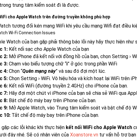
trong trung tâm kiểm soát đi là được.
WiFi cho Apple Watch trên đường truyền không phù hợp
atch tương đối kén mạng WiFi khi yêu cầu mạng Wifi đạt điều k
tch Wi-Fi Connection Issues
le Watch của bạn gặp phải thông báo lỗi này hãy thực hiện như s
c 1:
Kết nối sạc cho Apple Watch của bạn
c 2:
Mở iPhone đã kết nối với đồng hồ của bạn, chọn Setting › Wi
c 3:
Chạm vào biểu tượng chữ “
i
” ở góc trong phần WiFi
c 4:
Chọn “
Quên mạng này
” và sau đó đợi một lúc.
c 5:
Chọn Setting › WiFi. Vô hiệu hóa và kích hoạt lại WiFi trên i
c 6:
Kết nối WiFi (đường truyền 2.4GHz) cho iPhone của bạn.
c 7:
Hãy đợi một chút vì iPhone của bạn sẽ chia sẻ WiFi qua App
c 8:
Bật chế độ máy bay trên iPhone của bạn.
c 9:
Mở Apple Watch, vào Trung tâm kiểm soát và bật chế độ Wi
c 10:
Tắt chế độ máy bay trên iPhone của bạn.
 gặp các lỗi khác khi thực hiện
kết nối WiFi cho Apple Watch
củ
ưới đây nhé. Sẽ có nhân viên của
Xoanstore.vn
tư vấn hỗ trợ bạn 