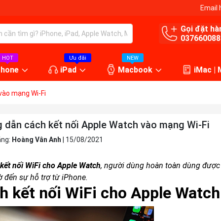
Email 
Gọi đặt hà
037660088
HOT
Ưu đãi
NEW
Phone
iPad
Macbook
iMac |
vào mạng Wi-Fi
 dẫn cách kết nối Apple Watch vào mạng Wi-Fi
ăng:
Hoàng Vân Anh
|
15/08/2021
kết nối WiFi cho Apple Watch
, người dùng hoàn toàn dùng được r
ờ đến sự hỗ trợ từ iPhone.
h kết nối WiFi cho Apple Watch