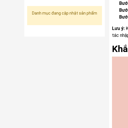
Bướ
Bướ
Danh mục đang cập nhật sản phẩm
Bướ
Lưu ý:
K
tác nhậ
Khắ