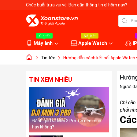
Chúc buổi trưa vui vẻ
, Bạn cần thông tin gì hôm nay?
Giá tốt
Nổi bật
Máy ành
Apple Watch
i
Tin tức
Hướng dẫn cách kết nối Apple Watch 
Hướng
TIN XEM NHIỀU
Người đ
Chỉ cần
phải nh
Các
Đánh giá DJI Mini 3 Pro. Có nên mua
hay không?