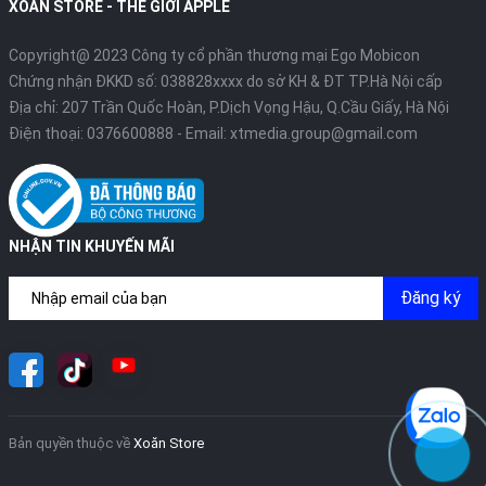
XOĂN STORE - THẾ GIỚI APPLE
Copyright@ 2023 Công ty cổ phần thương mại Ego Mobicon
Chứng nhận ĐKKD số: 038828xxxx do sở KH & ĐT TP.Hà Nội cấp
Địa chỉ: 207 Trần Quốc Hoàn, P.Dịch Vọng Hậu, Q.Cầu Giấy, Hà Nội
Điện thoại:
0376600888
- Email:
xtmedia.group@gmail.com
NHẬN TIN KHUYẾN MÃI
Đăng ký
Bản quyền thuộc về
Xoăn Store