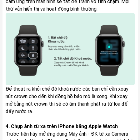
cảm ứng trên màn hình sẽ tắt để tránh vô tình chạm. Mọi
thứ vẫn hiển thị và hoạt động bình thường.
Để thoát ra khỏi chế độ khoá nước các bạn chỉ cần xoay
nút crown cho đến khi đồng hồ báo mở là xong. Khi xoay
mở bằng nút crown thì sẽ có âm thanh phát ra từ loa để
đẩy nước ra.
4. Chụp ảnh từ xa trên iPhone bằng Apple Watch
Trước tiên hãy mở ứng dụng Máy ảnh - ĐK từ xa Camera