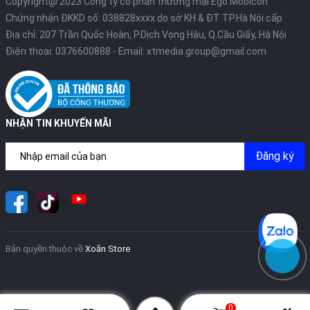
Copyright@ 2023 Công ty cổ phần thương mại Ego Mobicon
Chứng nhận ĐKKD số: 038828xxxx do sở KH & ĐT TP.Hà Nội cấp
Địa chỉ: 207 Trần Quốc Hoàn, P.Dịch Vọng Hậu, Q.Cầu Giấy, Hà Nội
Điện thoại:
0376600888
- Email:
xtmedia.group@gmail.com
NHẬN TIN KHUYẾN MÃI
Đăng ký
Bản quyền thuộc về
Xoăn Store
0