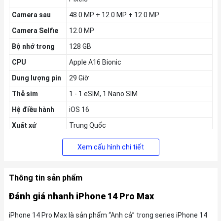
Camera sau
48.0 MP + 12.0 MP + 12.0 MP
Camera Selfie
12.0 MP
Bộ nhớ trong
128 GB
CPU
Apple A16 Bionic
Dung lượng pin
29 Giờ
Thẻ sim
1 - 1 eSIM, 1 Nano SIM
Hệ điều hành
iOS 16
Xuất xứ
Trung Quốc
Thời gian ra
09/2022
Xem cấu hình chi tiết
mắt
<'
Thông tin sản phẩm
Đánh giá nhanh iPhone 14 Pro Max
iPhone 14 Pro Max là sản phẩm “Anh cả” trong series iPhone 14