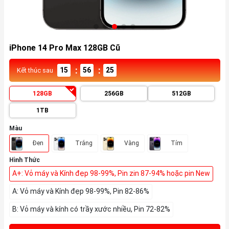
iPhone 14 Pro Max 128GB Cũ
:
:
15
56
23
Kết thúc sau
128GB
256GB
512GB
1TB
Màu
Đen
Trắng
Vàng
Tím
Hình Thức
A+: Vỏ máy và Kính đẹp 98-99%, Pin zin 87-94% hoặc pin New
A: Vỏ máy và Kính đẹp 98-99%, Pin 82-86%
B: Vỏ máy và kính có trầy xước nhiều, Pin 72-82%