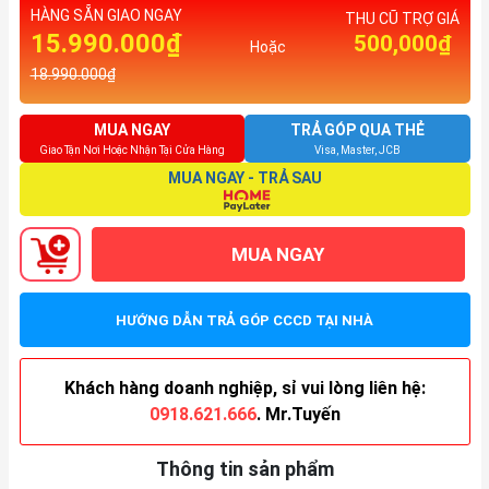
HÀNG SẴN GIAO NGAY
THU CŨ TRỢ GIÁ
15.990.000₫
500,000₫
Hoặc
18.990.000₫
MUA NGAY
TRẢ GÓP QUA THẺ
Giao Tận Nơi Hoặc Nhận Tại Cửa Hàng
Visa, Master, JCB
MUA NGAY - TRẢ SAU
MUA NGAY
HƯỚNG DẪN TRẢ GÓP CCCD TẠI NHÀ
Khách hàng doanh nghiệp, sỉ vui lòng liên hệ:
0918.621.666
. Mr.Tuyến
Thông tin sản phẩm