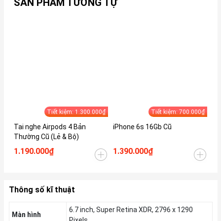
SẢN PHẨM TƯƠNG TỰ
Tiết kiệm: 1.300.000₫
Tiết kiệm: 700.000₫
Tai nghe Airpods 4 Bản
iPhone 6s 16Gb Cũ
iP
Thường Cũ (Lẻ & Bộ)
1.190.000₫
1.390.000₫
1.
Thông số kĩ thuật
6.7 inch, Super Retina XDR, 2796 x 1290
Màn hình
Pixels