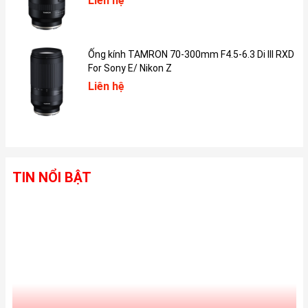
Liên hệ
chỉnh tốc độ làm mới từ 10Hz đến 120Hz, mang lại hiệu suất
tổng thể và hình ảnh động mượt mà hơn.
Ống kính TAMRON 70-300mm F4.5-6.3 Di III RXD
For Sony E/ Nikon Z
Liên hệ
TIN NỔI BẬT
Những lợi ích này cũng có thể chuyển sang các hoạt động khác,
chẳng hạn như chuyển đổi giữa các ứng dụng hoặc quay lại màn
hình chính. Nhưng quan trọng hơn, nó ảnh hưởng đến các ứng
dụng, đặc biệt là khi các trò chơi cũng trở nên mượt mà hơn.
Một điểm cộng nữa cho iPhone 14 Pro Max là độ sáng màn hình
tăng lên ( có thể lên đến 2000 nits), giúp bạn dù ở bất cứ trong