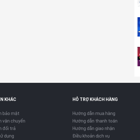
IN KHÁC
HỖ TRỢ KHÁCH HÀNG
h bảo mật
Hướng dẫn mua hàng
etina 4.5K giúp mang lại hình ảnh sắc nét đến từng chi tiết với
h vận chuyển
Hướng dẫn thanh toán
ỏ gọn hơn, tối ưu hóa không gian hiển thị và tạo ra một trải
 đổi trả
Hướng dẫn giao nhận
sử dụng
Điều khoản dịch vụ