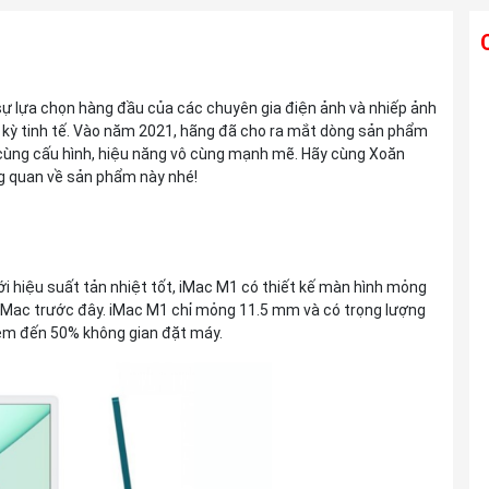
Ống kính TAMRON 28-300mm F4-7.1 Di
à sự lựa chọn hàng đầu của các chuyên gia điện ảnh và nhiếp ảnh
III VC VXD For Sony E
c kỳ tinh tế. Vào năm 2021, hãng đã cho ra mắt dòng sản phẩm
Liên hệ
 cùng cấu hình, hiệu năng vô cùng mạnh mẽ. Hãy cùng Xoăn
ng quan về sản phẩm này nhé!
Ống kính TAMRON 25-200mm F2.8-5.6
Di III VXD G2 For Sony E
Liên hệ
ới hiệu suất tản nhiệt tốt, iMac M1 có thiết kế màn hình mỏng
 iMac trước đây. iMac M1 chỉ mỏng 11.5 mm và có trọng lượng
iệm đến 50% không gian đặt máy.
Ống kính TAMRON 150-500mm F5-6.7
Di III VC VXD For Sony E
Liên hệ