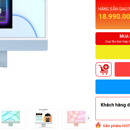
HÀNG SẴN GIAO 
18.990.0
MUA 
Giao Tận Nơi Hoặc
Khách hàng do
Sản phẩm HOT