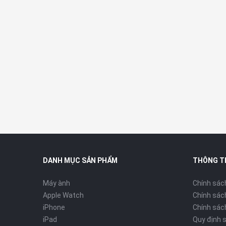
DANH MỤC SẢN PHẨM
THÔNG T
2. Màn hình:
Máy ành
Chính sác
iMac M1 2021 sở hữu màn hình 24 inch với độ phân giải R
Apple Watch
Chính sác
hơn 11.3 triệu điểm ảnh. Viền màn hình được thiết kế nh
iPhone
Chính sách
nghiệm tuyệt vời.
iPad
Quy định 