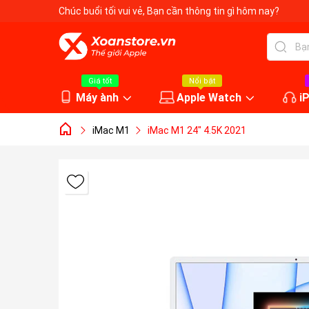
Chúc buổi tối vui vẻ
, Bạn cần thông tin gì hôm nay?
Giá tốt
Nổi bật
Máy ành
Apple Watch
i
iMac M1
iMac M1 24" 4.5K 2021