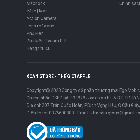
Macbook
Chính sác
iMac | Mac
Action Camera
Lens máy ảnh
Phụ kiện
Phụ kiện Flycam DJI
Hàng thu cũ
XOĂN STORE - THẾ GIỚI APPLE
Copyright@ 2023 Công ty cổ phần thương mại Ego Mobi
Chứng nhận ĐKKD số: 038828xxxx do sở KH & ĐT TP.Hà N
Địa chỉ: 207 Trần Quốc Hoàn, P.Dịch Vọng Hậu, Q.Cầu Giấy,
Điện thoại:
0376600888
- Email:
xtmedia.group@gmail.c
Độ sáng của màn hình lên đến 500 nits, kết hợp với lớp 
và rõ ràng hơn trong mọi điều kiện ánh sáng, mang lại sự