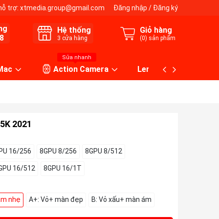
hỗ trợ:
xtmedia.group@gmail.com
Đăng nhập
/
Đăng ký
ng
Hệ thống
Giỏ hàng
8
3
cửa hàng
(
0
) sản phẩm
Sửa nhanh
 Mac
Action Camera
Lens máy ảnh
.5K 2021
PU 16/256
8GPU 8/256
8GPU 8/512
GPU 16/512
8GPU 16/1T
ám nhẹ
A+: Vỏ+ màn đẹp
B: Vỏ xấu+ màn ám