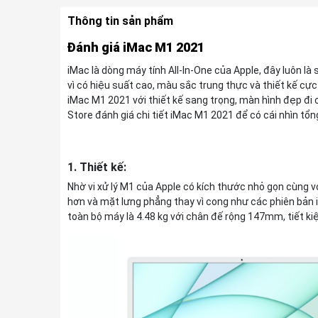
Thông tin sản phẩm
Đánh giá iMac M1 2021
iMac là dòng máy tính All-In-One của Apple, đây luôn l
vì có hiệu suất cao, màu sắc trung thực và thiết kế cự
iMac M1 2021 với thiết kế sang trọng, màn hình đẹp đi
Store đánh giá chi tiết iMac M1 2021 để có cái nhìn tổ
1. Thiết kế:
Nhờ vi xử lý M1 của Apple có kích thước nhỏ gọn cùng v
hơn và mặt lưng phẳng thay vì cong như các phiên bản
toàn bộ máy là 4.48 kg với chân đế rộng 147mm, tiết k