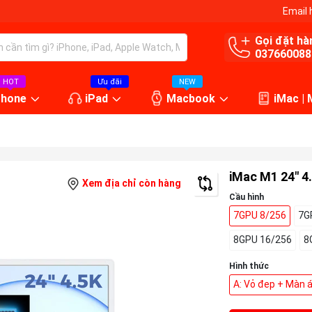
Email 
Gọi đặt hà
037660088
HOT
Ưu đãi
NEW
Phone
iPad
Macbook
iMac |
iMac M1 24" 4
Xem địa chỉ còn hàng
Cầu hình
7GPU 8/256
7G
8GPU 16/256
8
Hình thức
A: Vỏ đep + Màn 