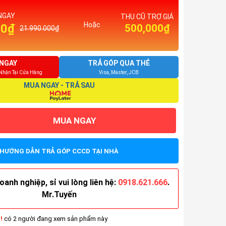
NGAY
THU CŨ TRỢ GIÁ
Hoặc
00₫
500,000₫
21.990.000₫
NGAY
TRẢ GÓP QUA THẺ
 Nhận Tại Cửa Hàng
Visa, Master, JCB
MUA NGAY - TRẢ SAU
MUA NGAY
HƯỚNG DẪN TRẢ GÓP CCCD TẠI NHÀ
anh nghiệp, sỉ vui lòng liên hệ:
0918.621.666
.
Mr.Tuyến
!
có 2 người đang xem sản phẩm này