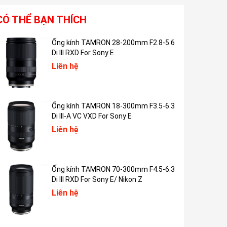
CÓ THỂ BẠN THÍCH
Ống kính TAMRON 28-200mm F2.8-5.6
Di III RXD For Sony E
Liên hệ
Ống kính TAMRON 18-300mm F3.5-6.3
Di III-A VC VXD For Sony E
Liên hệ
Ống kính TAMRON 70-300mm F4.5-6.3
Di III RXD For Sony E/ Nikon Z
Liên hệ