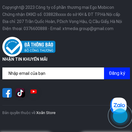
Copyright@ 2023 Công ty cổ phần thương mại Ego Mobicon
Chứng nhận ĐKKD số: 038828xxxx do sở KH & ĐT TP.Hà Nội cấp
Địa chỉ: 207 Trần Quốc Hoàn, P.Dịch Vọng Hậu, Q.Cầu Giấy, Hà Nội
Điện thoại:
0376600888
- Email:
xtmedia.group@gmail.com
NHẬN TIN KHUYẾN MÃI
Đăng ký
Bản quyền thuộc về
Xoăn Store