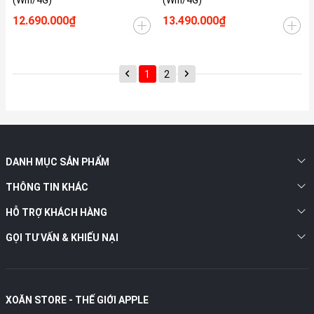
(Wifi/4G)
(Wifi/4G)
12.690.000₫
13.490.000₫
1
2
DANH MỤC SẢN PHẨM
THÔNG TIN KHÁC
HỖ TRỢ KHÁCH HÀNG
GỌI TƯ VẤN & KHIẾU NẠI
XOĂN STORE - THẾ GIỚI APPLE