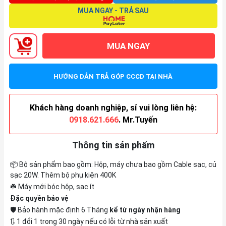
MUA NGAY - TRẢ SAU
MUA NGAY
HƯỚNG DẪN TRẢ GÓP CCCD TẠI NHÀ
Khách hàng doanh nghiệp, sỉ vui lòng liên hệ:
0918.621.666
. Mr.Tuyến
Thông tin sản phẩm
📦 Bộ sản phẩm bao gồm: Hộp, máy chưa bao gồm Cable sạc, củ
sạc 20W. Thêm bộ phụ kiện 400K
☘️ Máy mới bóc hộp, sạc ít
Đặc quyền bảo vệ
🛡️ Bảo hành mặc định 6 Tháng
kể từ ngày nhận hàng
🔃 1 đổi 1 trong 30 ngày nếu có lỗi từ nhà sản xuất