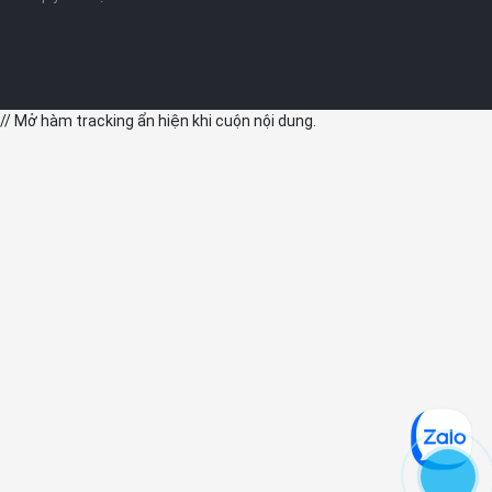
// Mở hàm tracking ẩn hiện khi cuộn nội dung.
5, Camera của iPad Gen 10 liệu có được thay đổi?
Camera trước là thế mạnh của iPad mới, với góc siêu rộng 122
độ, độ phân giải 12 megapixel và hỗ trợ ở mức trung bình tương
tự như iPad Pro, nhưng được đặt nằm ngang để có trải nghiệm
nghe gọi tốt hơn. Ngoài ra, camera sau của sản phẩm cũng có
độ phân giải 12 megapixel cùng với hỗ trợ quay video 4K (camera
sau) và 1080p (camera trước) hứa hẹn sẽ giúp người dùng có
được những video call sắc nét hơn, góc quay rộng hơn. Thêm