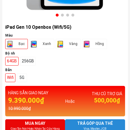
iPad Gen 10 Openbox (Wifi/5G)
Màu
Bạc
Xanh
Vàng
Hồng
Bộ nh
64GB
256GB
Bản
Wifi
5G
HÀNG SẴN GIAO NGAY
THU CŨ TRỢ GIÁ
9.390.000₫
500,000₫
Hoặc
10.990.000₫
MUA NGAY
TRẢ GÓP QUA THẺ
Giao Tận Nơi Hoặc Nhận Tại Cửa Hàng
Visa, Master, JCB