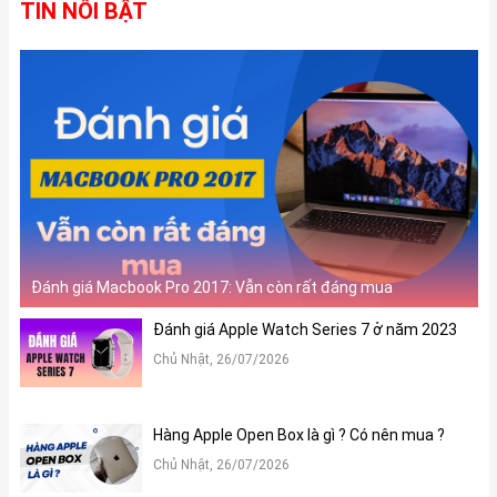
TIN NỔI BẬT
Ngoài ra, iPad Gen 10 2022 cũng chính là dòng iPad tiêu chuẩn
đầu tiên mà nhà Táo trang bị cổng kết nối USB Type - C giúp cải
thiện tốc độ sạc và khả năng kết nối cũng như đáp ứng các yêu
cầu, quy định mới dành cho các sản phẩm công nghệ ở thời
Đánh giá Macbook Pro 2017: Vẫn còn rất đáng mua
điểm hiện nay. Ngoài ra iPad Gen 10 cũng hỗ trợ Apple Pencil 1,
cho phép người dùng làm việc dễ dàng và thuận tiện hơn trong
Đánh giá Apple Watch Series 7 ở năm 2023
việc sáng tạo nội dung và nghệ thuật.
Chủ Nhật, 26/07/2026
Hàng Apple Open Box là gì ? Có nên mua ?
Chủ Nhật, 26/07/2026