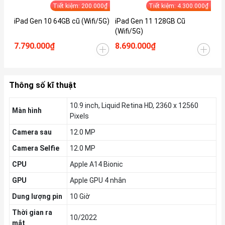
Tiết kiệm: 200.000₫
Tiết kiệm: 4.300.000₫
iPad Gen 10 64GB cũ (Wifi/5G)
iPad Gen 11 128GB Cũ
iP
(Wifi/5G)
(W
7.790.000₫
8.690.000₫
9.
Thông số kĩ thuật
10.9 inch, Liquid Retina HD, 2360 x 12560
Màn hình
Pixels
Camera sau
12.0 MP
Camera Selfie
12.0 MP
CPU
Apple A14 Bionic
GPU
Apple GPU 4 nhân
Dung lượng pin
10 Giờ
Thời gian ra
10/2022
mắt